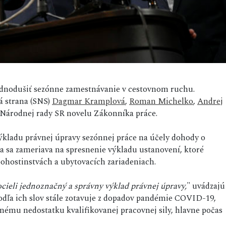
dnodušiť sezónne zamestnávanie v cestovnom ruchu.
á strana (SNS)
Dagmar Kramplová
,
Roman Michelko
,
Andrej
 Národnej rady SR novelu Zákonníka práce.
výkladu právnej úpravy sezónnej práce na účely dohody o
a sa zameriava na spresnenie výkladu ustanovení, ktoré
pohostinstvách a ubytovacích zariadeniach.
cieli jednoznačný a správny výklad právnej úpravy,
" uvádzajú
odľa ich slov stále zotavuje z dopadov pandémie COVID-19,
ačnému nedostatku kvalifikovanej pracovnej sily, hlavne počas