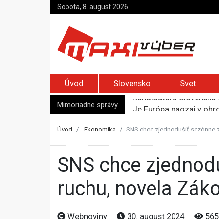
Sobota, 8. august 2026
Úvod
Slovensko
Svet
Mimoriadne správy
Je Európa naozaj v ohr
Pápež Lev XIV. sa vo Fr
Kyjev žiada EÚ o 220 mi
Úvod
Ekonomika
SNS chce zjednodušiť sezónne z
Merz zvolal bezpečnostn
Kandidatúru Slovenska 
SNS chce zjednodušiť sezónne zamestnávanie v cestovnom
ruchu, novela Záko
Webnoviny
30. august 2024
565