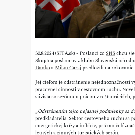
30.8.2024 (SITA.sk) - Poslanci zo
SNS
chcú zje
Skupina poslancov z klubu Slovenská národn
Danko
a
Milan Garaj
predložili na rokovanie
Jej cieľom je odstránenie nejednoznačnosti 
pracovnej činnosti v cestovnom ruchu. Novel
súvisia so sezónnou prácou v reštauráciách, 
„
Odstránením tejto nejasnej podmienky sa do
predkladatelia. Sektor cestovného ruchu sa p
energetickej krízy a inflácie, pričom čelí zn
letných a zimných turistických sezón.