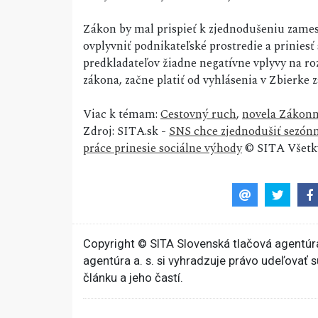
Zákon by mal prispieť k zjednodušeniu zame
ovplyvniť podnikateľské prostredie a prinies
predkladateľov žiadne negatívne vplyvy na ro
zákona, začne platiť od vyhlásenia v Zbierke 
Viac k témam:
Cestovný ruch
,
novela Zákonn
Zdroj: SITA.sk -
SNS chce zjednodušiť sezón
práce prinesie sociálne výhody
© SITA Všetky
Copyright © SITA Slovenská tlačová agentúra
agentúra a. s. si vyhradzuje právo udeľovať 
článku a jeho častí.