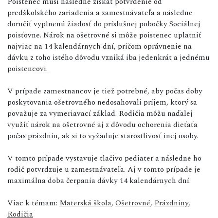
Poistenec musí následne získať potvrdenie od
predškolského zariadenia a zamestnávateľa a následne
doručiť vyplnenú žiadosť do príslušnej pobočky Sociálnej
poisťovne. Nárok na ošetrovné si môže poistenec uplatniť
najviac na 14 kalendárnych dní, pričom oprávnenie na
dávku z toho istého dôvodu vzniká iba jedenkrát a jednému
poistencovi.
V prípade zamestnancov je tiež potrebné, aby počas doby
poskytovania ošetrovného nedosahovali príjem, ktorý sa
považuje za vymeriavací základ. Rodičia môžu naďalej
využiť nárok na ošetrovné aj z dôvodu ochorenia dieťaťa
počas prázdnin, ak si to vyžaduje starostlivosť inej osoby.
V tomto prípade vystavuje tlačivo pediater a následne ho
rodič potvrdzuje u zamestnávateľa. Aj v tomto prípade je
maximálna doba čerpania dávky 14 kalendárnych dní.
Viac k témam:
Materská škola
,
Ošetrovné
,
Prázdniny
,
Rodičia