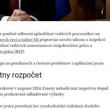
 posilniť odbornú spôsobilosť vedúcich pracovníkov na
lnych vecí a rodiny SR
pripravuje novelu zákona o inšpekcii
obilosť vedúcich zamestnancov inšpektorátov práce a
u práce (NIP)
.
pu na preukazoch a riešenie problémov z aplikačnej praxe.
tny rozpočet
ť rokovať v auguste 2024. Zmeny nebudú mať negatívny dopad
pu predstavujú odhadované výdavky.
tov práce potrebujú len vysokoškolské vzdelanie druhého