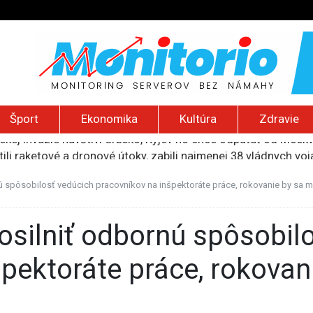
Šport
Ekonomika
Kultúra
Zdravie
ili raketové a dronové útoky, zabili najmenej 38 vládnych vo
 2026): Protest zdravotníkov, ruský letecký útok, hirošimský
e „zhasne celý Perzský záliv“, pripravil zoznam cieľov
ú spôsobilosť vedúcich pracovníkov na inšpektoráte práce, rokovanie by sa m
ku francúzskej RT, jej vyhostenie z krajiny nazvala „prenasle
uskej invázie navštívi Srbsko, Kyjev ho chce odpútať od Mosk
špektoráte práce, rokovan