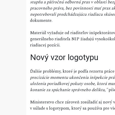
stupňa a päťročnú odbornú prax v oblasti bezp
pracovného práva, bez povinnosti mať prax ak
nepotrebovali predchádzajúcu riadiacu skúse
dokumente.
Materiál vyžaduje od riaditeľov inšpektoráto
generálneho riaditeľa NIP žiadajú vysokoško
riadiacej pozícii.
Nový vzor logotypu
Ďalšie problémy, ktoré je podľa rezortu práce 
precizácie momentu ukončenia inšpekcie prác
uloženia poriadkovej pokuty osobe, ktorá mar
konanie za spáchanie správneho deliktu,"
píš
Ministerstvo chce zároveň zosúladiť aj nový 
v súlade s logotypom, ktorý sa používa pre vš