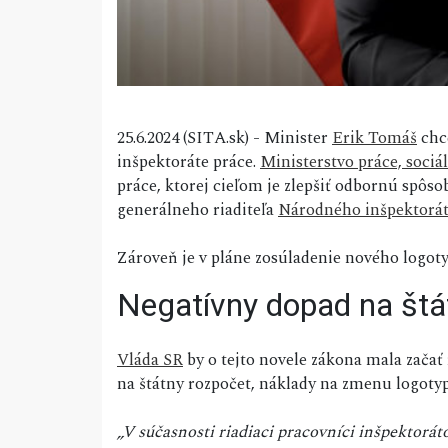
25.6.2024 (SITA.sk) - Minister
Erik Tomáš
chce
inšpektoráte práce.
Ministerstvo práce, sociá
práce, ktorej cieľom je zlepšiť odbornú spôs
generálneho riaditeľa
Národného inšpektorát
Zároveň je v pláne zosúladenie nového logoty
Negatívny dopad na štá
Vláda SR
by o tejto novele zákona mala zača
na štátny rozpočet, náklady na zmenu logoty
„V súčasnosti riadiaci pracovníci inšpektorá