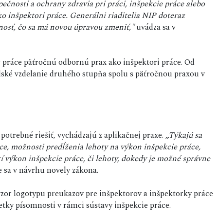
ečnosti a ochrany zdravia pri práci, inšpekcie práce alebo
o inšpektori práce. Generálni riaditelia NIP doteraz
nosť, čo sa má novou úpravou zmeniť,"
uvádza sa v
v práce päťročnú odbornú prax ako inšpektori práce. Od
lské vzdelanie druhého stupňa spolu s päťročnou praxou v
potrebné riešiť, vychádzajú z aplikačnej praxe.
„Týkajú sa
e, možnosti predĺženia lehoty na výkon inšpekcie práce,
í výkon inšpekcie práce, či lehoty, dokedy je možné správne
e sa v návrhu novely zákona.
vzor logotypu preukazov pre inšpektorov a inšpektorky práce
etky písomnosti v rámci sústavy inšpekcie práce.