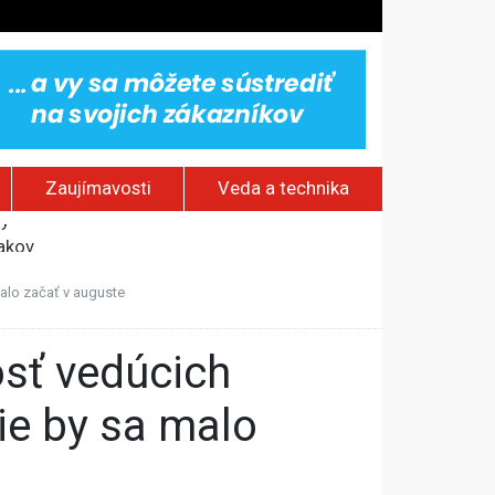
Zaujímavosti
Veda a technika
jakov
 pamätník a záchrana psov z lesných požiarov
alo začať v auguste
dovaním“
vy
ie by sa malo