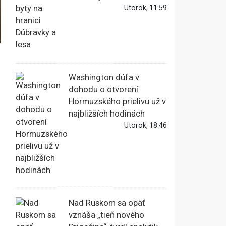
Utorok, 11:59
Washington dúfa v
dohodu o otvorení
Hormuzského prielivu už v
najbližších hodinách
Utorok, 18:46
Nad Ruskom sa opäť
vznáša „tieň nového