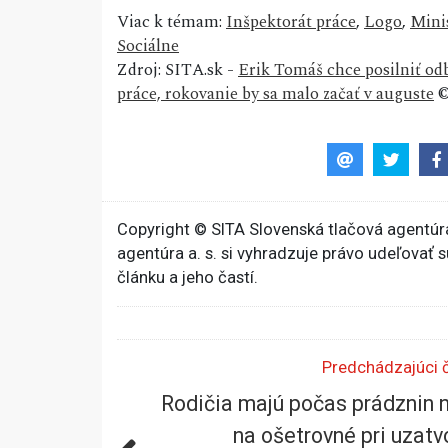
Viac k témam:
Inšpektorát práce
,
Logo
,
Minis
Sociálne
Zdroj: SITA.sk -
Erik Tomáš chce posilniť od
práce, rokovanie by sa malo začať v auguste
©
Copyright © SITA Slovenská tlačová agentúra
agentúra a. s. si vyhradzuje právo udeľovať 
článku a jeho častí.
Predchádzajúci 
Rodičia majú počas prádznin 
na ošetrovné pri uzatv