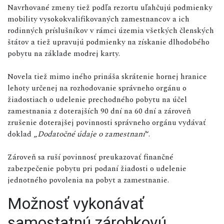
Navrhované zmeny tiež podľa rezortu uľahčujú podmienky
mobility vysokokvalifikovaných zamestnancov a ich
rodinných príslušníkov v rámci územia všetkých členských
štátov a tiež upravujú podmienky na získanie dlhodobého
pobytu na základe modrej karty.
Novela tiež mimo iného prináša skrátenie hornej hranice
lehoty určenej na rozhodovanie správneho orgánu o
žiadostiach o udelenie prechodného pobytu na účel
zamestnania z doterajších 90 dní na 60 dní a zároveň
zrušenie doterajšej povinnosti správneho orgánu vydávať
doklad „
Dodatočné údaje o zamestnaní
“.
Zároveň sa ruší povinnosť preukazovať finančné
zabezpečenie pobytu pri podaní žiadosti o udelenie
jednotného povolenia na pobyt a zamestnanie.
Možnosť vykonávať
samostatnú zárobkovú