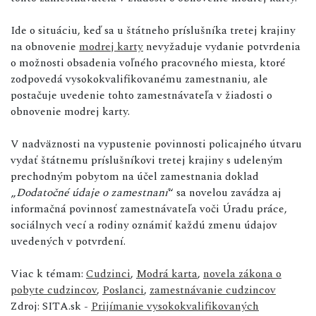
Ide o situáciu, keď sa u štátneho príslušníka tretej krajiny
na obnovenie
modrej karty
nevyžaduje vydanie potvrdenia
o možnosti obsadenia voľného pracovného miesta, ktoré
zodpovedá vysokokvalifikovanému zamestnaniu, ale
postačuje uvedenie tohto zamestnávateľa v žiadosti o
obnovenie modrej karty.
V nadväznosti na vypustenie povinnosti policajného útvaru
vydať štátnemu príslušníkovi tretej krajiny s udeleným
prechodným pobytom na účel zamestnania doklad
„
Dodatočné údaje o zamestnaní
“ sa novelou zavádza aj
informačná povinnosť zamestnávateľa voči Úradu práce,
sociálnych vecí a rodiny oznámiť každú zmenu údajov
uvedených v potvrdení.
Viac k témam:
Cudzinci
,
Modrá karta
,
novela zákona o
pobyte cudzincov
,
Poslanci
,
zamestnávanie cudzincov
Zdroj: SITA.sk -
Prijímanie vysokokvalifikovaných