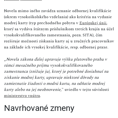
Novela mimo iného zavádza uznanie odbornej kvalifikácie
(okrem vysokoškolského vzdelania) ako kritéria na vydanie
modrej karty (typ prechodného pobytu v
Európskej únii
,
ktorý sa vydáva štátnym príslušníkom tretích krajín na účel
vysokokvalifikovaného zamestnania, pozn. SITA), čím
rozširuje možnosti získania karty aj u zručných pracovníkov
na základe ich vysokej kvalifikácie, resp. odbornej praxe.
„
Novela zákona ďalej upravuje výšku platového prahu v
rámci mesačného príjmu vysokokvalifikovaného
zamestnanca (znižuje ju), ktorý je potrebné dosiahnuť na
získanie modrej karty, upravuje niektoré dôvody na
zamietnutie žiadosti o modrú kartu, na odňatie modrej
karty alebo na jej neobnovenie,
" uviedlo v tejto súvislosti
ministerstvo vnútra
.
Navrhované zmeny