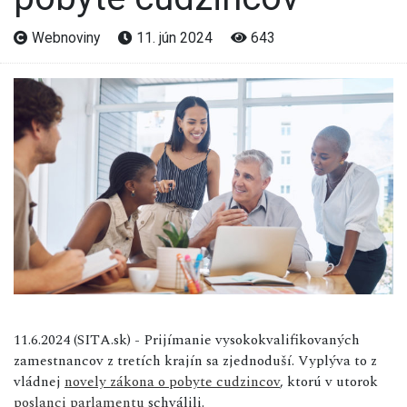
Webnoviny
11. jún 2024
643
11.6.2024 (SITA.sk) - Prijímanie vysokokvalifikovaných
zamestnancov z tretích krajín sa zjednoduší. Vyplýva to z
vládnej
novely zákona o pobyte cudzincov
, ktorú v utorok
poslanci
parlamentu
schválili.