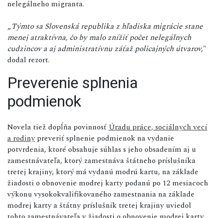
nelegálneho migranta.
„
Týmto sa Slovenská republika z hľadiska migrácie stane
menej atraktívna, čo by malo znížiť počet nelegálnych
cudzincov a aj administratívnu záťaž policajných útvarov,
"
dodal rezort.
Preverenie splnenia
podmienok
Novela tiež dopĺňa povinnosť
Úradu práce, sociálnych vecí
a rodiny
preveriť splnenie podmienok na vydanie
potvrdenia, ktoré obsahuje súhlas s jeho obsadením aj u
zamestnávateľa, ktorý zamestnáva štátneho príslušníka
tretej krajiny, ktorý má vydanú modrú kartu, na základe
žiadosti o obnovenie modrej karty podanú po 12 mesiacoch
výkonu vysokokvalifikovaného zamestnania na základe
modrej karty a štátny príslušník tretej krajiny uviedol
tohto zamestnávateľa v žiadosti o obnovenie modrej karty.