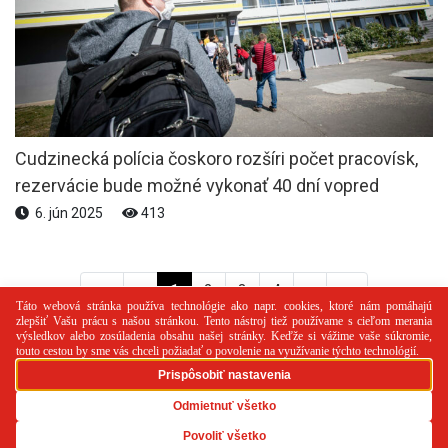
Cudzinecká polícia čoskoro rozšíri počet pracovísk,
rezervácie bude možné vykonať 40 dní vopred
6. jún 2025
413
<<
<
1
2
3
4
>
>>
PR článok
Reklama
Spolupráca
Kontakt
Zásady
používania cookies
RSS