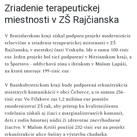
Zriadenie terapeutickej
miestnosti v ZŠ Rajčianska
V Bratislavskom kraji získal podporu projekt modernizácie
telocvične a zriadenia terapeutickej miestnosti v ZŠ
Rajčianska, v mestskej časti Vrakuňa. Ide o sumu 100-tisíc
eur. Jeden projekt bol tiež podporený v Nitrianskom kraji, a
to Športovo - oddychová zóna s ihriskom v Malom Lapáši,
na ktorú smeruje 199-tisíc eur.
V Banskobystrickom kraji bude podporená rekonštrukcia
miestnych komunikácií v obci Čebovce, a to sumou 256-
tisíc eur. Vo Fiľakove zas 1,2 milióna eur pomôže
zmodernizovať ZŠ tak, aby prístup ku kvalitnejšiemu
vzdelaniu získali aj žiaci z marginalizovaných komunít,
deti z rodín hmotnej núdzi či zdravotne znevýhodnené
žiactvo. V Malom Krtíši použijú 232-tisíc eur na projekt
rekonštrukcie ulice Sušiny a výstavbu chodníka.