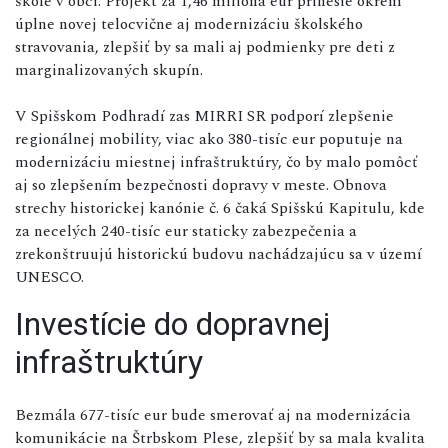
škole v obci. Projekt za 1,46 milióna eur prinesie okrem
úplne novej telocvične aj modernizáciu školského
stravovania, zlepšiť by sa mali aj podmienky pre deti z
marginalizovaných skupín.
V Spišskom Podhradí zas MIRRI SR podporí zlepšenie
regionálnej mobility, viac ako 380-tisíc eur poputuje na
modernizáciu miestnej infraštruktúry, čo by malo pomôcť
aj so zlepšením bezpečnosti dopravy v meste. Obnova
strechy historickej kanónie č. 6 čaká Spišskú Kapitulu, kde
za necelých 240-tisíc eur staticky zabezpečenia a
zrekonštruujú historickú budovu nachádzajúcu sa v území
UNESCO.
Investície do dopravnej
infraštruktúry
Bezmála 677-tisíc eur bude smerovať aj na modernizácia
komunikácie na Štrbskom Plese, zlepšiť by sa mala kvalita