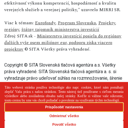
efektívnosť výkonu kompetencií, hospodárnosť a kvalitu
verejných služieb a verejnej politiky," uzavrelo MIRRI SR.
Viac k témam:
Eurofondy
,
Program Slovensko
,
Projekty
,
regióny
,
štátny tajomník ministerstva investícií
Zdroj: SITA.sk -
Ministerstvo investícií posiela do regiónov
ďalších vyše osem miliónov eur, podporu získa viacero
projektov
© SITA Všetky práva vyhradené.
Copyright © SITA Slovenská tlačová agentúra a.s. Všetky
práva vyhradené. SITA Slovenská tlačová agentúra a. s. si
vyhradzuje právo udeľovať súhlas na rozmnožovanie, šírenie
a na verejný prenos tohto článku a jeho častí.
PR článok
Reklama
Spolupráca
Kontakt
Zásady
používania cookies
RSS