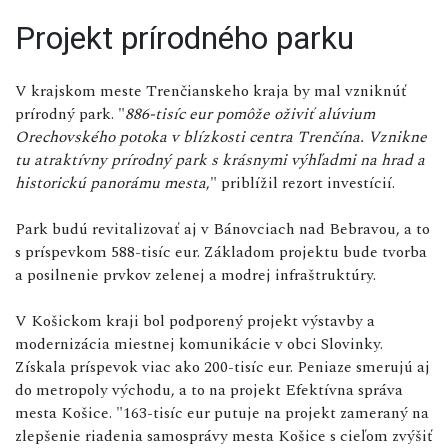
Projekt prírodného parku
V krajskom meste Trenčianskeho kraja by mal vzniknúť
prírodný park. "
886-tisíc eur pomôže oživiť alúvium
Orechovského potoka v blízkosti centra Trenčína. Vznikne
tu atraktívny prírodný park s krásnymi výhľadmi na hrad a
historickú panorámu mesta
," priblížil rezort investícií.
Park budú revitalizovať aj v Bánovciach nad Bebravou, a to
s príspevkom 588-tisíc eur. Základom projektu bude tvorba
a posilnenie prvkov zelenej a modrej infraštruktúry.
V Košickom kraji bol podporený projekt výstavby a
modernizácia miestnej komunikácie v obci Slovinky.
Získala príspevok viac ako 200-tisíc eur. Peniaze smerujú aj
do metropoly východu, a to na projekt Efektívna správa
mesta Košice. "163-tisíc eur putuje na projekt zameraný na
zlepšenie riadenia samosprávy mesta Košice s cieľom zvýšiť