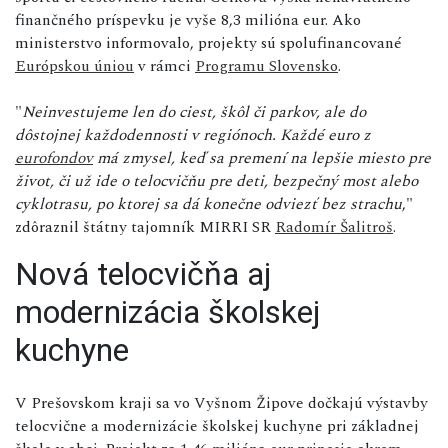
finančného príspevku je vyše 8,3 milióna eur. Ako
ministerstvo informovalo, projekty sú spolufinancované
Európskou úniou
v rámci
Programu Slovensko
.
"
Neinvestujeme len do ciest, škôl či parkov, ale do
dôstojnej každodennosti v regiónoch. Každé euro z
eurofondov
má zmysel, keď sa premení na lepšie miesto pre
život, či už ide o telocvičňu pre deti, bezpečný most alebo
cyklotrasu, po ktorej sa dá konečne odviezť bez strachu
,"
zdôraznil štátny tajomník MIRRI SR
Radomír Šalitroš
.
Nová telocvičňa aj
modernizácia školskej
kuchyne
V Prešovskom kraji sa vo Vyšnom Žipove dočkajú výstavby
telocvične a modernizácie školskej kuchyne pri základnej