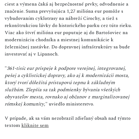
ciest a výmena čaká aj bezpečnostné prvky, odvodnenie a
značenie. Suma prevyšujúca 1,27 milióna eur pomôže s
vybudovaním cyklotrasy na nábreží Cirochy, a tiež s
rekonštrukciou lávky do historického parku cez túto rieku.
Viac ako štvrť milióna eur poputuje aj do Bartošoviec na
modernizáciu chodníka a miestnej komunikácie k
železničnej zastávke. Do dopravnej infraštruktúry sa bude
investovať aj v Lipanoch.
"
361-tisíc eur prispeje k podpore verejnej, integrovanej,
pešej a cyklistickej dopravy, ako aj k modernizácii mosta,
ktorý tvorí dôležitú prístupovú tepnu k základným
službám. Zlepšia sa tak podmienky bývania všetkých
obyvateľov mesta, rovnako aj občanov z marginalizovanej
rómskej komunity
," uviedlo ministerstvo.
V prípade, ak sa vám nezobrazil zdieľaný obsah nad týmto
textom
kliknite sem