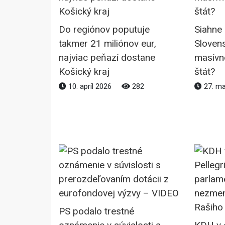
Do regiónov poputuje
Siahne
takmer 21 miliónov eur,
Sloven
najviac peňazí dostane
masívn
Košický kraj
štát?
10. apríl 2026
282
27. m
PS podalo trestné