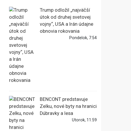
Trump odložil „najväčší
útok od druhej svetovej
vojny“, USA a Irán údajne
obnovia rokovania
Pondelok, 7:54
BENCONT predstavuje
Zelku, nové byty na hranici
Dúbravky a lesa
Utorok, 11:59