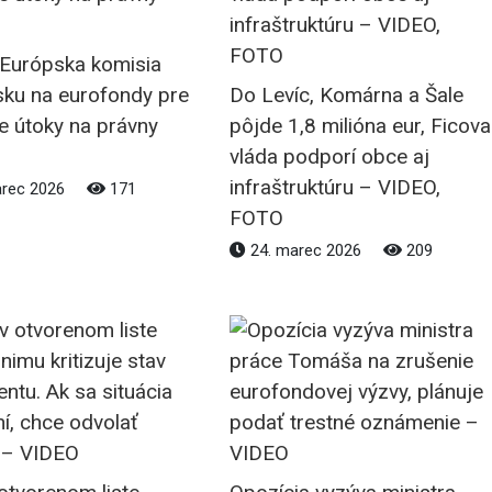
 Európska komisia
sku na eurofondy pre
Do Levíc, Komárna a Šale
e útoky na právny
pôjde 1,8 milióna eur, Ficova
vláda podporí obce aj
infraštruktúru – VIDEO,
arec 2026
171
FOTO
24. marec 2026
209