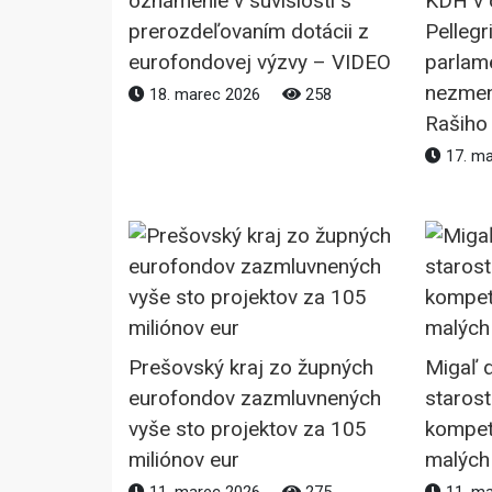
oznámenie v súvislosti s
KDH v 
prerozdeľovaním dotácii z
Pellegr
eurofondovej výzvy – VIDEO
parlame
nezmen
18. marec 2026
258
Rašiho
17. m
Prešovský kraj zo župných
Migaľ d
eurofondov zazmluvnených
starost
vyše sto projektov za 105
kompet
miliónov eur
malých
11. marec 2026
275
11. m