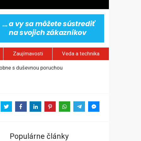
Zaujímavosti
Veda a technika
odobne s duševnou poruchou
na otvorenom mori
od okraja mesta
kostol a ranč Zorro
Populárne články