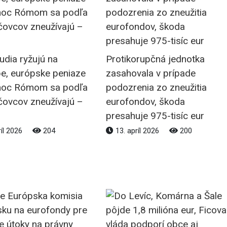
ľudia ryžujú na
Protikorupčná jednotka
e, európske peniaze
zasahovala v prípade
moc Rómom sa podľa
podozrenia zo zneužitia
čovcov zneužívajú –
eurofondov, škoda
presahuje 975-tisíc eur
ríl 2026
204
13. apríl 2026
200