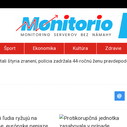
Šport
Ekonomika
Kultúra
Zdravie
tali štyria zranení, polícia zadržala 44-ročnú ženu pravdep
mohol poberať jeho dôchodok
 zadržaní. Portugalská polícia obsadila loď s kontrabandom 
iu rodín s deťmi z Kramatorska, Rusi sú už len 20 kilometrov 
 2026): Nízka hladina Dunaja, Trumpov nový helipad, zničený 