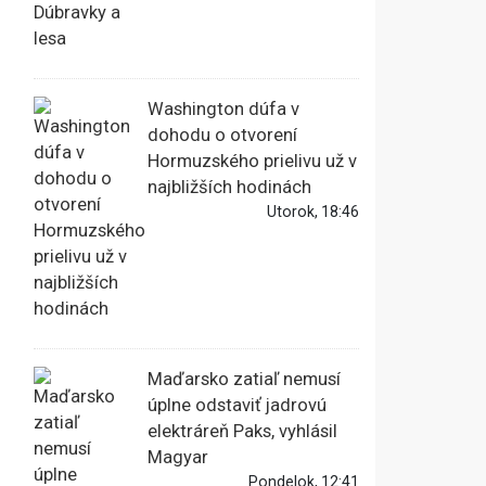
Washington dúfa v
dohodu o otvorení
Hormuzského prielivu už v
najbližších hodinách
Utorok, 18:46
Maďarsko zatiaľ nemusí
úplne odstaviť jadrovú
elektráreň Paks, vyhlásil
Magyar
Pondelok, 12:41