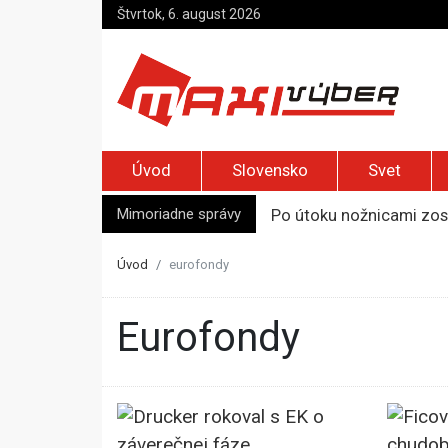
Štvrtok, 6. august 2026
Úvod
Slovensko
Svet
Mimoriadne správy
Po útoku nožnicami zos
Syn zmrazil otca, aby 
Päť ton kokaínu a traja
Úvod
eurofondy
Úrady nariadili evakuác
Top foto dňa (5. august
eurofondy