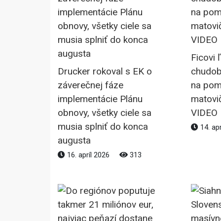
Ficovi 
Drucker rokoval s EK o
chudob
záverečnej fáze
na po
implementácie Plánu
matovi
obnovy, všetky ciele sa
VIDEO
musia splniť do konca
14. ap
augusta
16. apríl 2026
313