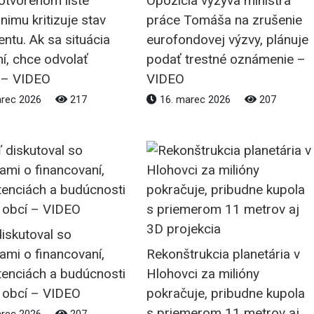
otvorenom liste
Opozícia vyzýva ministra
inimu kritizuje stav
práce Tomáša na zrušenie
ntu. Ak sa situácia
eurofondovej výzvy, plánuje
í, chce odvolať
podať trestné oznámenie –
 – VIDEO
VIDEO
arec 2026
217
16. marec 2026
207
iskutoval so
ami o financovaní,
Rekonštrukcia planetária v
enciách a budúcnosti
Hlohovci za milióny
 obcí – VIDEO
pokračuje, pribudne kupola
s priemerom 11 metrov aj
arec 2026
207