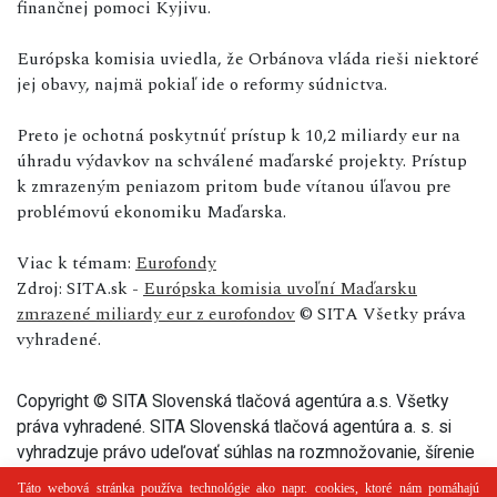
finančnej pomoci Kyjivu.
Európska komisia uviedla, že Orbánova vláda rieši niektoré
jej obavy, najmä pokiaľ ide o reformy súdnictva.
Preto je ochotná poskytnúť prístup k 10,2 miliardy eur na
úhradu výdavkov na schválené maďarské projekty. Prístup
k zmrazeným peniazom pritom bude vítanou úľavou pre
problémovú ekonomiku Maďarska.
Viac k témam:
Eurofondy
Zdroj: SITA.sk -
Európska komisia uvoľní Maďarsku
zmrazené miliardy eur z eurofondov
© SITA Všetky práva
vyhradené.
Copyright © SITA Slovenská tlačová agentúra a.s. Všetky
práva vyhradené. SITA Slovenská tlačová agentúra a. s. si
vyhradzuje právo udeľovať súhlas na rozmnožovanie, šírenie
a na verejný prenos tohto článku a jeho častí.