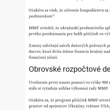
Očakáva sa však, že oživenie hospodárstva sa 
podmienkam“
.
MMF uviedol, že ukrajinskí predstavitelia sp
prvého preskúmania pre balík pôžičiek vo výš
Zmeny zahŕňajú návrh daňových právnych pre
darcov, ktorí držia štátne financie krajiny n
finančnej záťaži.
Obrovské rozpočtové def
Uvoľnenie prvej tranže pomoci vo výške 900
stále si vyžaduje súhlas výkonnej rady MMF.
Očakáva sa, že program pôžičiek MMF otvorí c
grantov od spojencov Ukrajiny, vrátane USA, 