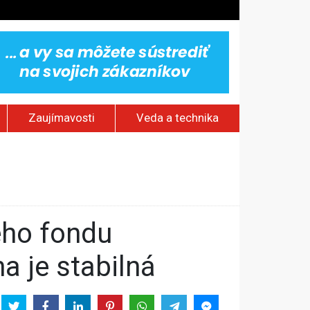
Zaujímavosti
Veda a technika
stavov
om Rusku – ROZHOVOR
a je stabilná