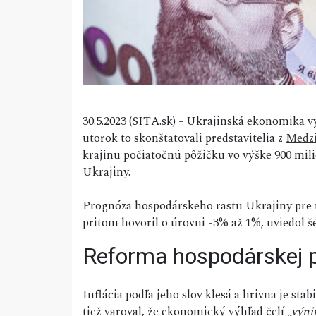
30.5.2023 (SITA.sk) - Ukrajinská ekonomika
utorok to skonštatovali predstavitelia z
Medz
krajinu počiatočnú pôžičku vo výške 900 mili
Ukrajiny.
Prognóza hospodárskeho rastu Ukrajiny pre t
pritom hovoril o úrovni -3% až 1%, uviedol 
Reforma hospodárskej po
Inflácia podľa jeho slov klesá a hrivna je st
tiež varoval, že ekonomický výhľad čelí
„výni