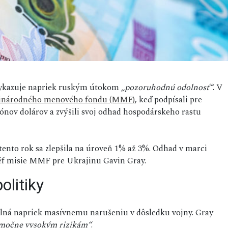
 vykazuje napriek ruským útokom
„pozoruhodnú odolnosť“
. V
inárodného menového fondu (MMF)
, keď podpísali pre
ónov dolárov a zvýšili svoj odhad hospodárskeho rastu
ento rok sa zlepšila na úroveň 1% až 3%. Odhad v marci
šéf misie MMF pre Ukrajinu Gavin Gray.
litiky
abilná napriek masívnemu narušeniu v dôsledku vojny. Gray
močne vysokým rizikám“
.