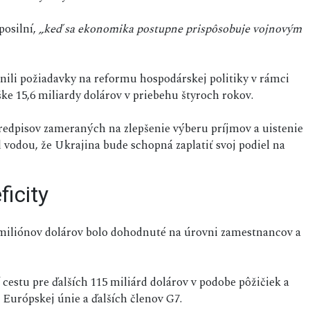
posilní,
„keď sa ekonomika postupne prispôsobuje vojnovým
lnili požiadavky na reformu hospodárskej politiky v rámci
ke 15,6 miliardy dolárov v priebehu štyroch rokov.
dpisov zameraných na zlepšenie výberu príjmov a uistenie
ad vodou, že Ukrajina bude schopná zaplatiť svoj podiel na
icity
 miliónov dolárov bolo dohodnuté na úrovni zamestnancov a
estu pre ďalších 115 miliárd dolárov v podobe pôžičiek a
Európskej únie a ďalších členov G7.