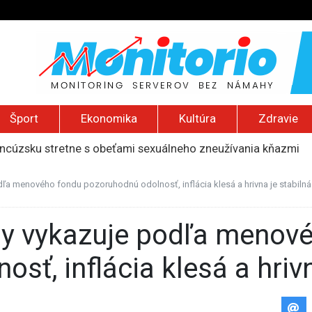
Šport
Ekonomika
Kultúra
Zdravie
ancúzsku stretne s obeťami sexuálneho zneužívania kňazmi
liónov eur na pomoc farmárom, ktorých postihla blokáda prí
ú radu štátu po incidente s dronom pri ukrajinskom lietadle
ľa menového fondu pozoruhodnú odolnosť, inflácia klesá a hrivna je stabilná
lčanie prezidentskej kandidátky francúzskych Zelených
ození? Pravda o kriminalite, islame a mýte o konzervatívn
sť, inflácia klesá a hrivn