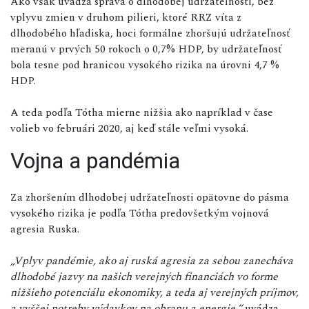
Ako však uvádza správa o dlhodobej udržateľnosti, bez
vplyvu zmien v druhom pilieri, ktoré RRZ víta z
dlhodobého hľadiska, hoci formálne zhoršujú udržateľnosť
meranú v prvých 50 rokoch o 0,7% HDP, by udržateľnosť
bola tesne pod hranicou vysokého rizika na úrovni 4,7 %
HDP.
A teda podľa Tótha mierne nižšia ako napríklad v čase
volieb vo februári 2020, aj keď stále veľmi vysoká.
Vojna a pandémia
Za zhoršením dlhodobej udržateľnosti opätovne do pásma
vysokého rizika je podľa Tótha predovšetkým vojnová
agresia Ruska.
„Vplyv pandémie, ako aj ruská agresia za sebou zanecháva
dlhodobé jazvy na našich verejných financiách vo forme
nižšieho potenciálu ekonomiky, a teda aj verejných príjmov,
a vyššej potreby výdavkov na obranu a energie,“
uvádza