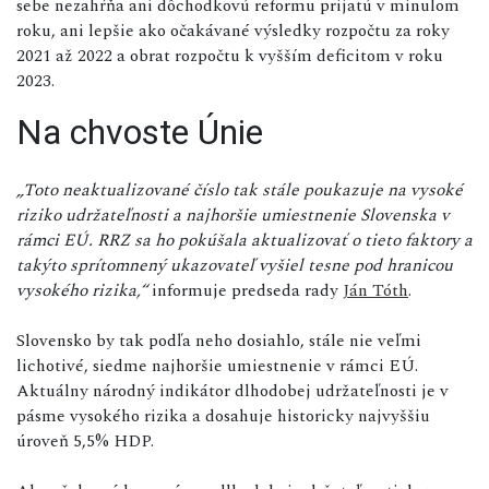
sebe nezahŕňa ani dôchodkovú reformu prijatú v minulom
roku, ani lepšie ako očakávané výsledky rozpočtu za roky
2021 až 2022 a obrat rozpočtu k vyšším deficitom v roku
2023.
Na chvoste Únie
„Toto neaktualizované číslo tak stále poukazuje na vysoké
riziko udržateľnosti a najhoršie umiestnenie Slovenska v
rámci EÚ. RRZ sa ho pokúšala aktualizovať o tieto faktory a
takýto sprítomnený ukazovateľ vyšiel tesne pod hranicou
vysokého rizika,“
informuje predseda rady
Ján Tóth
.
Slovensko by tak podľa neho dosiahlo, stále nie veľmi
lichotivé, siedme najhoršie umiestnenie v rámci EÚ.
Aktuálny národný indikátor dlhodobej udržateľnosti je v
pásme vysokého rizika a dosahuje historicky najvyššiu
úroveň 5,5% HDP.