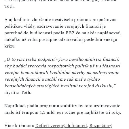
Tóth.
A aj keď toto zhoršenie nesúviselo priamo s rozpočtovou
politikou vlády, ozdravovanie verejných financií je
potrebné do budúcnosti podľa RRZ čo najskôr naplánovať,
nakoľko už vidia postupne odznievať aj poslednú energo
krízu.
„O to viac treba podporiť výzvu nového ministra financií,
aby budúci tvorcovia rozpočtových politík už v súčasnosti
verejne komunikovali kredibilné návrhy na ozdravovanie
verejných financií a mohli sme tak mať o týchto
konsolidačných stratégiách kvalitnú verejnú diskusiu,“
myslí si Tóth.
Napríklad, podľa programu stability by toto uzdravovanie
malo ísť tempom 1,3 mld. eur ročne pre najbližšie tri roky.
Viac k témam:
Deficit verejných financií
,
Rozpočtový