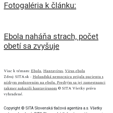
Fotogaléria k článku:
Ebola naháňa strach, počet
obetí sa zvyšuje
Viac k témam:
Ebola
,
Hantavírus
,
Vírus ebola
Zdroj: SITA.sk -
Holandská nemocnica prijala pacienta s
nízkym podozrením na ebolu. Predtým sa jej zamestnanci
takmer nakazili hantavírusom
© SITA Všetky práva
vyhradené.
Copyright © SITA Slovenská tlačová agentúra a.s. Všetky