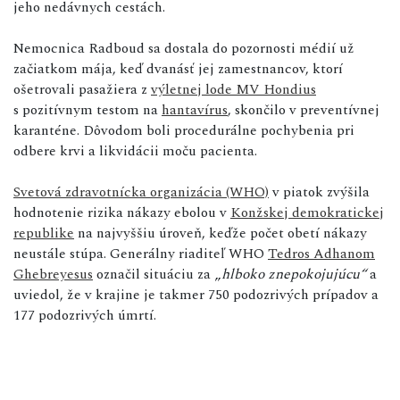
jeho nedávnych cestách.
Nemocnica Radboud sa dostala do pozornosti médií už
začiatkom mája, keď dvanásť jej zamestnancov, ktorí
ošetrovali pasažiera z
výletnej lode MV Hondius
s pozitívnym testom na
hantavírus
, skončilo v preventívnej
karanténe. Dôvodom boli procedurálne pochybenia pri
odbere krvi a likvidácii moču pacienta.
Svetová zdravotnícka organizácia (WHO)
v piatok zvýšila
hodnotenie rizika nákazy ebolou v
Konžskej demokratickej
republike
na najvyššiu úroveň, keďže počet obetí nákazy
neustále stúpa. Generálny riaditeľ WHO
Tedros Adhanom
Ghebreyesus
označil situáciu za „
hlboko znepokojujúcu“
a
uviedol, že v krajine je takmer 750 podozrivých prípadov a
177 podozrivých úmrtí.