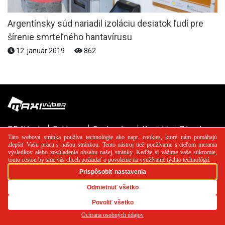
Argentínsky súd nariadil izoláciu desiatok ľudí pre
šírenie smrteľného hantavírusu
12. január 2019
862
PR článok
Reklama
Spolupráca
Kontakt
Zásady
používania cookies
RSS