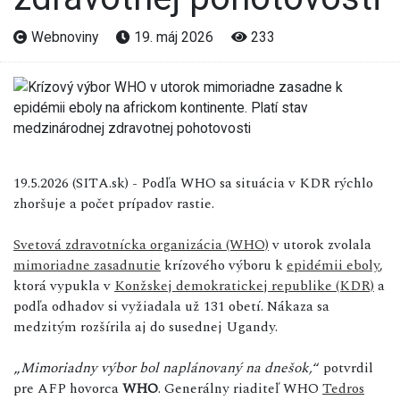
Webnoviny
19. máj 2026
233
19.5.2026 (SITA.sk) - Podľa WHO sa situácia v KDR rýchlo
zhoršuje a počet prípadov rastie.
Svetová zdravotnícka organizácia (WHO)
v utorok zvolala
mimoriadne zasadnutie
krízového výboru k
epidémii eboly
,
ktorá vypukla v
Konžskej demokratickej republike (KDR)
a
podľa odhadov si vyžiadala už 131 obetí. Nákaza sa
medzitým rozšírila aj do susednej Ugandy.
„
Mimoriadny výbor bol naplánovaný na dnešok,
“ potvrdil
pre AFP hovorca
WHO
. Generálny riaditeľ WHO
Tedros