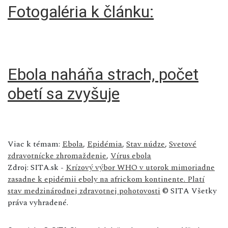
Fotogaléria k článku:
Ebola naháňa strach, počet
obetí sa zvyšuje
Viac k témam:
Ebola
,
Epidémia
,
Stav núdze
,
Svetové
zdravotnícke zhromaždenie
,
Vírus ebola
Zdroj: SITA.sk -
Krízový výbor WHO v utorok mimoriadne
zasadne k epidémii eboly na africkom kontinente. Platí
stav medzinárodnej zdravotnej pohotovosti
© SITA Všetky
práva vyhradené.