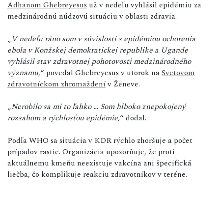
Adhanom Ghebreyesus
už v nedeľu vyhlásil epidémiu za
medzinárodnú núdzovú situáciu v oblasti zdravia.
„
V nedeľu ráno som v súvislosti s epidémiou ochorenia
ebola v Konžskej demokratickej republike a Ugande
vyhlásil stav zdravotnej pohotovosti medzinárodného
významu,
“ povedal Ghebreyesus v utorok na
Svetovom
zdravotníckom zhromaždení
v Ženeve.
„
Nerobilo sa mi to ľahko … Som hlboko znepokojený
rozsahom a rýchlosťou epidémie,
“ dodal.
Podľa WHO sa situácia v KDR rýchlo zhoršuje a počet
prípadov rastie. Organizácia upozorňuje, že proti
aktuálnemu kmeňu neexistuje vakcína ani špecifická
liečba, čo komplikuje reakciu zdravotníkov v teréne.