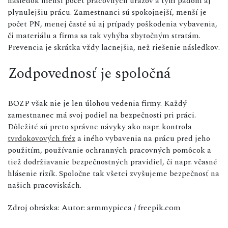
následok menší počet pracovných úrazov a tým pádom aj
plynulejšiu prácu. Zamestnanci sú spokojnejší, menší je
počet PN, menej časté sú aj prípady poškodenia vybavenia,
či materiálu a firma sa tak vyhýba zbytočným stratám.
Prevencia je skrátka vždy lacnejšia, než riešenie následkov.
Zodpovednosť je spoločná
BOZP však nie je len úlohou vedenia firmy. Každý
zamestnanec má svoj podiel na bezpečnosti pri práci.
Dôležité sú preto správne návyky ako napr. kontrola
tvrdokovových fréz
a iného vybavenia na prácu pred jeho
použitím, používanie ochranných pracovných pomôcok a
tiež dodržiavanie bezpečnostných pravidiel, či napr. včasné
hlásenie rizík. Spoločne tak všetci zvyšujeme bezpečnosť na
našich pracoviskách.
Zdroj obrázka: Autor: armmypicca / freepik.com