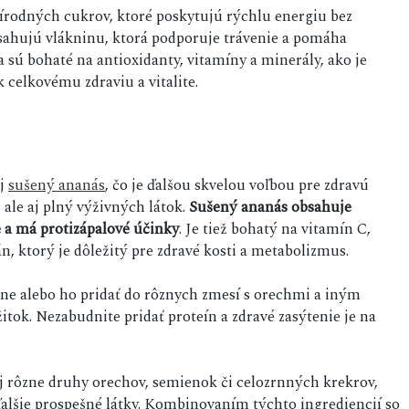
írodných cukrov, ktoré poskytujú rýchlu energiu bez
sahujú vlákninu, ktorá podporuje trávenie a pomáha
a sú bohaté na antioxidanty, vitamíny a minerály, ako je
k celkovému zdraviu a vitalite.
aj
sušený ananás
, čo je ďalšou skvelou voľbou pre zdravú
 ale aj plný výživných látok.
Sušený ananás obsahuje
 a má protizápalové účinky
. Je tiež bohatý na vitamín C,
, ktorý je dôležitý pre zdravé kosti a metabolizmus.
e alebo ho pridať do rôznych zmesí s orechmi a iným
tok. Nezabudnite pridať proteín a zdravé zasýtenie je na
aj rôzne druhy orechov, semienok či celozrnných krekrov,
 ďalšie prospešné látky. Kombinovaním týchto ingrediencií so