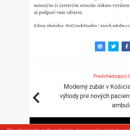
sušeným či čerstvým ovocím získate vyváženú 
aj podporí vaše zdravie.
Zdroj obrázku: ArtCookStudio / stock.adobe.
Predchádzajúci 
Moderný zubár v Košici
výhody pre nových pacien
ambul