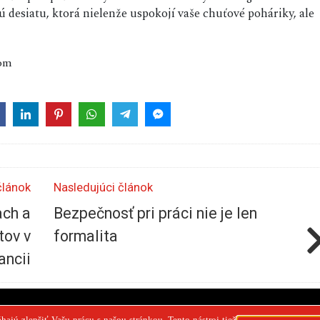
desiatu, ktorá nielenže uspokojí vaše chuťové poháriky, ale
com
článok
Nasledujúci článok
ach a
Bezpečnosť pri práci nie je len
tov v
formalita
ancii