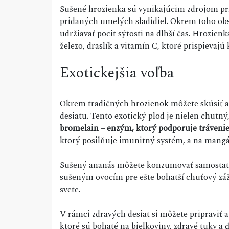
Sušené hrozienka sú vynikajúcim zdrojom pr
pridaných umelých sladidiel. Okrem toho ob
udržiavať pocit sýtosti na dlhší čas. Hrozienk
železo, draslík a vitamín C, ktoré prispievajú 
Exotickejšia voľba
Okrem tradičných hrozienok môžete skúsiť 
desiatu. Tento exotický plod je nielen chutný,
bromelain – enzým, ktorý podporuje trávenie
ktorý posilňuje imunitný systém, a na mangán
Sušený ananás môžete konzumovať samostatn
sušeným ovocím pre ešte bohatší chuťový záži
svete.
V rámci zdravých desiat si môžete pripraviť 
ktoré sú bohaté na bielkoviny, zdravé tuky a