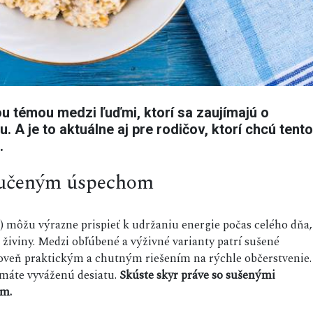
u témou medzi ľuďmi, ktorí sa zaujímajú o
. A je to aktuálne aj pre rodičov, ktorí chcú tento
.
ručeným úspechom
i) môžu výrazne prispieť k udržaniu energie počas celého dňa,
živiny. Medzi obľúbené a výživné varianty patrí sušené
ároveň praktickým a chutným riešením na rýchle občerstvenie.
 máte vyváženú desiatu.
Skúste skyr práve so sušenými
om.