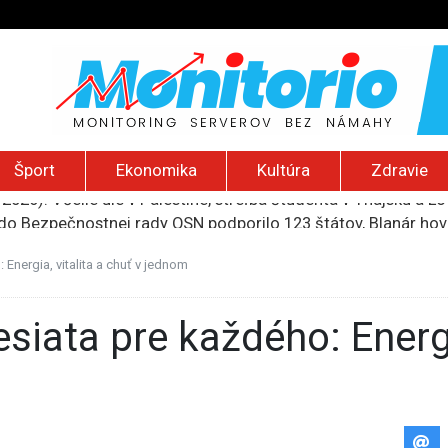
Šport
Ekonomika
Kultúra
Zdravie
do Bezpečnostnej rady OSN podporilo 123 štátov, Blanár hovo
ození? Pravda o kriminalite, islame a mýte o konzervatívn
ancúzsku stretne s obeťami sexuálneho zneužívania kňazmi
Energia, vitalita a chuť v jednom
liónov eur na pomoc farmárom, ktorých postihla blokáda prí
2026): Včelie úle v Palestíne, streľba študenta v Thajsku a L