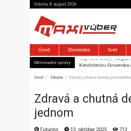
Sobota, 8. august 2026
Úvod
Slovensko
Svet
Mimoriadne správy
Kandidatúru Slovenska 
Je Európa naozaj v ohr
Pápež Lev XIV. sa vo Fr
Úvod
Zdravie
Zdravá a chutná desiata pre každého: 
Kyjev žiada EÚ o 220 mi
Top foto dňa (7. august 
Zdravá a chutná desiata pre každého: Energia, vitalita a chuť v
jednom
Futurino
13. október 2025
713