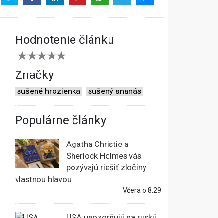
Hodnotenie článku
Značky
sušené hrozienka
sušený ananás
Populárne články
Agatha Christie a
Sherlock Holmes vás
pozývajú riešiť zločiny
vlastnou hlavou
Včera o 8:29
USA upozorňujú na ruskú