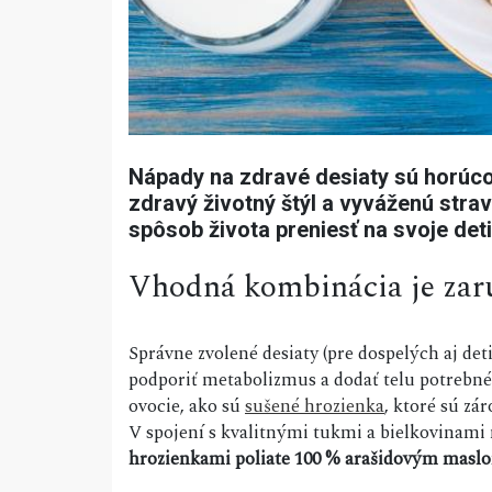
Nápady na zdravé desiaty sú horúco
zdravý životný štýl a vyváženú stravu
spôsob života preniesť na svoje deti
Vhodná kombinácia je za
Správne zvolené desiaty (pre dospelých aj det
podporiť metabolizmus a dodať telu potrebné 
ovocie, ako sú
sušené hrozienka
, ktoré sú z
V spojení s kvalitnými tukmi a bielkovinami
hrozienkami poliate 100 % arašidovým masl