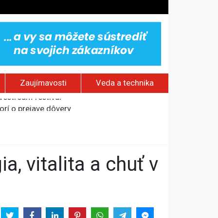
Zaujímavosti
Veda a technika
rí o prejave dôvery
om Rusku – ROZHOVOR
stavov
ovestream festival