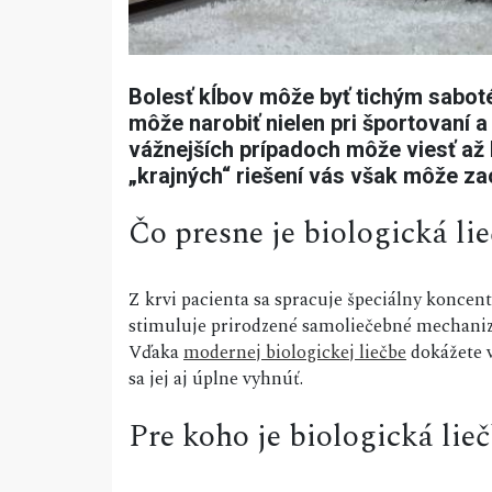
Bolesť kĺbov môže byť tichým sabot
môže narobiť nielen pri športovaní a
vážnejších prípadoch môže viesť až 
„krajných“ riešení vás však môže za
Čo presne je biologická li
Z krvi pacienta sa spracuje špeciálny koncent
stimuluje prirodzené samoliečebné mechani
Vďaka
modernej biologickej liečbe
dokážete v
sa jej aj úplne vyhnúť.
Pre koho je biologická lie