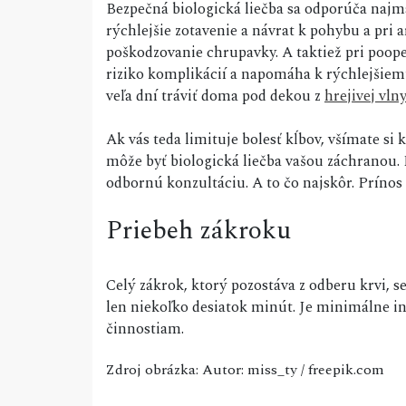
Bezpečná biologická liečba sa odporúča najm
rýchlejšie zotavenie a návrat k pohybu a pri
poškodzovanie chrupavky. A taktiež pri poope
riziko komplikácií a napomáha k rýchlejšie
veľa dní tráviť doma pod dekou z
hrejivej vlny
Ak vás teda limituje bolesť kĺbov, všímate si
môže byť biologická liečba vašou záchranou.
odbornú konzultáciu. A to čo najskôr. Prínos b
Priebeh zákroku
Celý zákrok, ktorý pozostáva z odberu krvi, s
len niekoľko desiatok minút. Je minimálne i
činnostiam.
Zdroj obrázka: Autor: miss_ty / freepik.com