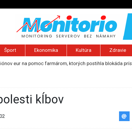
Šport
Ekonomika
Kultúra
Zdravie
liónov eur na pomoc farmárom, ktorých postihla blokáda prí
ú radu štátu po incidente s dronom pri ukrajinskom lietadle
lčanie prezidentskej kandidátky francúzskych Zelených
pred šírením dezertifikácie. Riziko sa približuje aj k sloven
ancúzsku stretne s obeťami sexuálneho zneužívania kňazmi
bolesti kĺbov
02