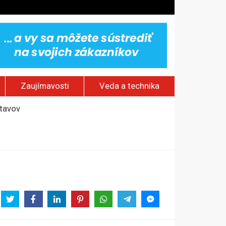
Zaujímavosti
Veda a technika
stavov
ským hraniciam