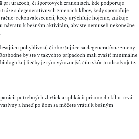
ä pri úrazoch, či športových zraneniach, kde podporuje
 artróze a degeneratívnych zmenách kĺbov, kedy spomaľuje
račnej rekonvalescencii, kedy urýchľuje hojenie, znižuje
mu návratu k bežným aktivitám, aby ste nemuseli nekonečne
.
 klesajúcu pohyblivosť, či zhoršujúce sa degeneratívne zmeny,
 Rozhodne by ste v takýchto prípadoch mali zvážiť minimálne
iologickej liečby je tým výraznejší, čím skôr ju absolvujete.
eparácii potrebných zložiek a aplikácii priamo do kĺbu, trvá
nvazívny a hneď po ňom sa môžete vrátiť k bežným