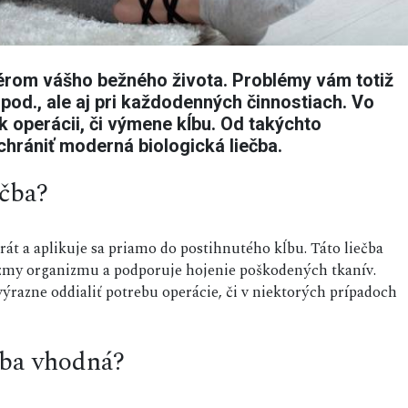
érom vášho bežného života. Problémy vám totiž
 pod., ale aj pri každodenných činnostiach. Vo
k operácii, či výmene kĺbu. Od takýchto
chrániť moderná biologická liečba.
ečba?
rát a aplikuje sa priamo do postihnutého kĺbu. Táto liečba
zmy organizmu a podporuje hojenie poškodených tkanív.
ýrazne oddialiť potrebu operácie, či v niektorých prípadoch
čba vhodná?