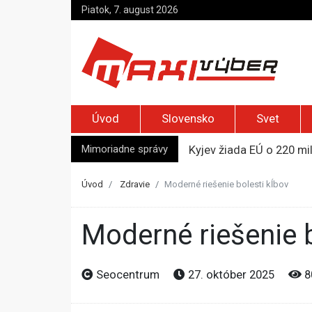
Piatok, 7. august 2026
Úvod
Slovensko
Svet
Mimoriadne správy
Kyjev žiada EÚ o 220 mi
Merz zvolal bezpečnostn
Elon Musk vyzval na um
Úvod
Zdravie
Moderné riešenie bolesti kĺbov
Európska komisia varuje 
Pápež Lev XIV. sa vo Fr
Moderné riešenie 
Seocentrum
27. október 2025
8