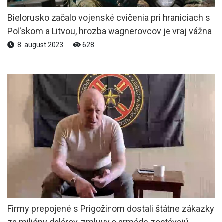
Bielorusko začalo vojenské cvičenia pri hraniciach s
Poľskom a Litvou, hrozba wagnerovcov je vraj vážna
8. august 2023
628
Firmy prepojené s Prigožinom dostali štátne zákazky
za milióny dolárov, zmluvy o armáde zostávajú