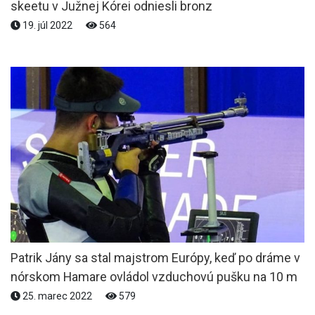
skeetu v Južnej Kórei odniesli bronz
19. júl 2022
564
Patrik Jány sa stal majstrom Európy, keď po dráme v
nórskom Hamare ovládol vzduchovú pušku na 10 m
25. marec 2022
579