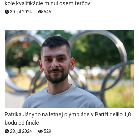
kole kvalifikácie minul osem terčov
30. júl 2024
545
Patrika Jányho na letnej olympiáde v Paríži delilo 1,8
bodu od finále
28. júl 2024
529