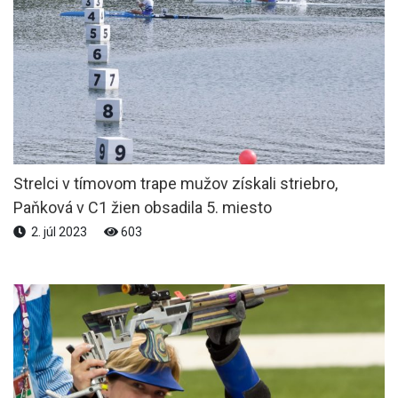
Strelci v tímovom trape mužov získali striebro,
Paňková v C1 žien obsadila 5. miesto
2. júl 2023
603