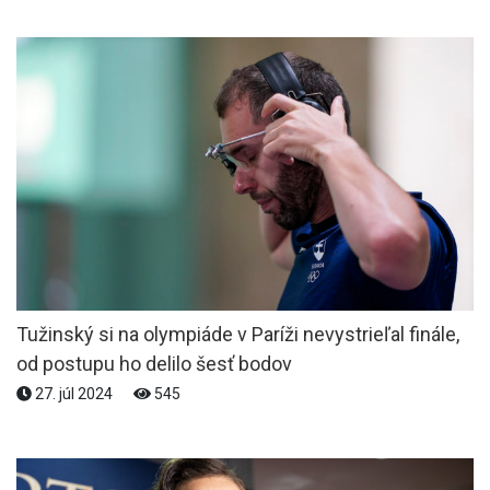
Tužinský si na olympiáde v Paríži nevystrieľal finále,
od postupu ho delilo šesť bodov
27. júl 2024
545