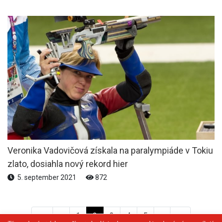
Veronika Vadovičová získala na paralympiáde v Tokiu
zlato, dosiahla nový rekord hier
5. september 2021
872
<<
<
1
2
3
4
5
>
>>