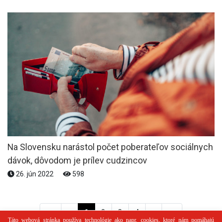
Na Slovensku narástol počet poberateľov sociálnych
dávok, dôvodom je prílev cudzincov
26. jún 2022
598
<<
<
1
2
3
4
>
>>