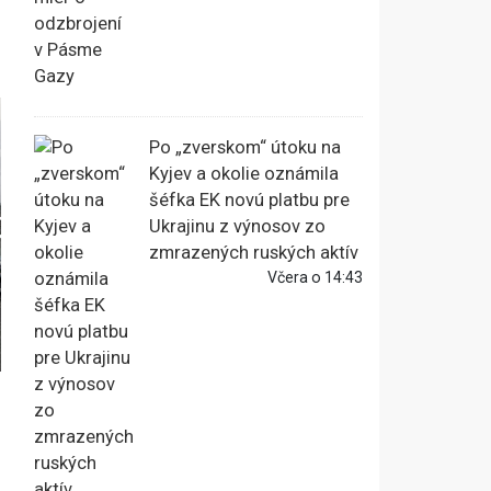
Po „zverskom“ útoku na
Kyjev a okolie oznámila
šéfka EK novú platbu pre
Ukrajinu z výnosov zo
zmrazených ruských aktív
Včera o 14:43