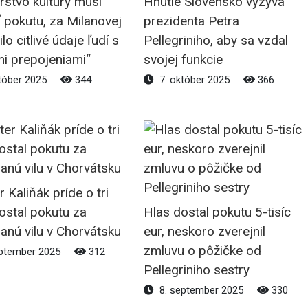
rstvo kultúry musí
Hnutie Slovensko vyzýva
ť pokutu, za Milanovej
prezidenta Petra
lo citlivé údaje ľudí s
Pellegriniho, aby sa vzdal
mi prepojeniami“
svojej funkcie
tóber 2025
344
7. október 2025
366
r Kaliňák príde o tri
dostal pokutu za
Hlas dostal pokutu 5-tisíc
anú vilu v Chorvátsku
eur, neskoro zverejnil
zmluvu o pôžičke od
ptember 2025
312
Pellegriniho sestry
8. september 2025
330