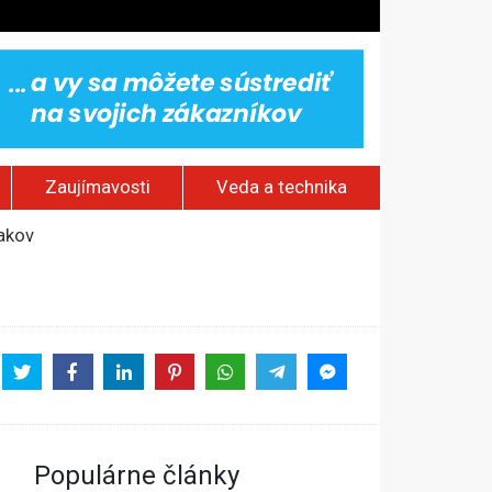
Zaujímavosti
Veda a technika
jakov
 pamätník a záchrana psov z lesných požiarov
dovaním“
vy
Populárne články