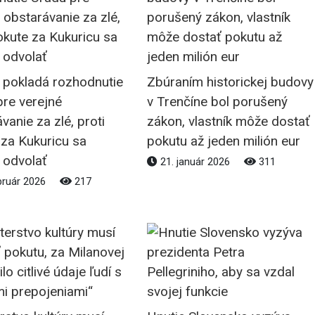
k pokladá rozhodnutie
Zbúraním historickej budovy
pre verejné
v Trenčíne bol porušený
vanie za zlé, proti
zákon, vlastník môže dostať
 za Kukuricu sa
pokutu až jeden milión eur
 odvolať
21. január 2026
311
bruár 2026
217