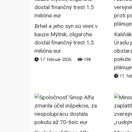
Brhel a jeho syn sú vinní v
kauze Mýtnik, oligarcha
Kaliňá
dostal finančný trest 1,5
Úradu 
milióna eur
obstará
pokute
17. február 2026
198
plánuje
11. fe