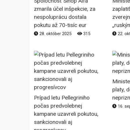
Spoločnosť Sinop Alfa
Ministe
zmarila účel inšpekcie, za
zaplati
nespoluprácu dostala
zverejni
pokutu až 70-tisíc eur
„ruský
28. október 2025
315
22. ok
Ministe
platy, 
Prípad letu Pellegriniho
neprizn
počas predvolebnej
16. se
kampane uzavreli pokutou,
sankcionovali aj