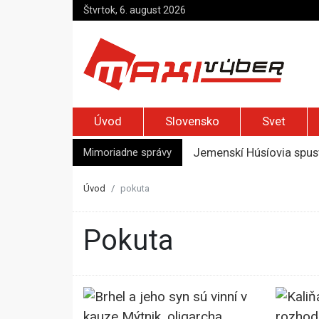
Štvrtok, 6. august 2026
Úvod
Slovensko
Svet
Mimoriadne správy
Jemenskí Húsíovia spust
Top foto dňa (6. august
Irán pohrozil susedom, ž
Úvod
pokuta
Moskva bráni bývalú šéf
Zelenskyj prvýkrát od r
pokuta