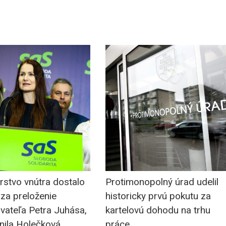
rstvo vnútra dostalo
Protimonopolný úrad udelil
za preloženie
historicky prvú pokutu za
vateľa Petra Juhása,
kartelovú dohodu na trhu
nila Holečková
práce