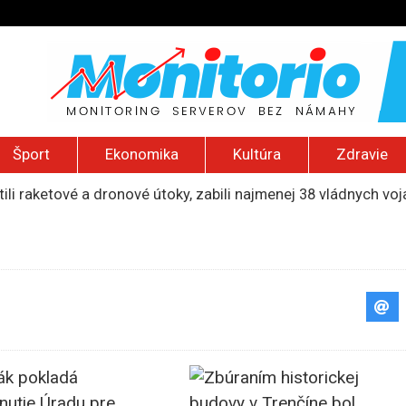
Šport
Ekonomika
Kultúra
Zdravie
ili raketové a dronové útoky, zabili najmenej 38 vládnych vo
 2026): Protest zdravotníkov, ruský letecký útok, hirošimský
e „zhasne celý Perzský záliv“, pripravil zoznam cieľov
ku francúzskej RT, jej vyhostenie z krajiny nazvala „prenasle
uskej invázie navštívi Srbsko, Kyjev ho chce odpútať od Mosk