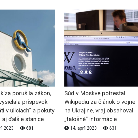
kíza porušila zákon,
Súd v Moskve potrestal
ysielala príspevok
Wikipediu za článok o vojne
ti v uliciach“ a pokuty
na Ukrajine, vraj obsahoval
i aj ďalšie stanice
„falošné“ informácie
ríl 2023
681
14. apríl 2023
631