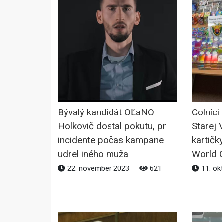
Bývalý kandidát OĽaNO
Colníci
Holkovič dostal pokutu, pri
Starej 
incidente počas kampane
kartičk
udrel iného muža
World 
22. november 2023
621
11. ok