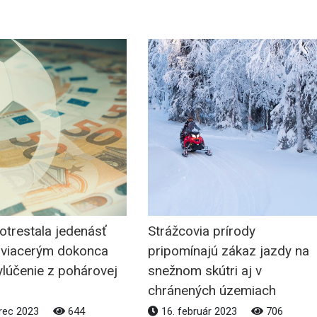
otrestala jedenásť
Strážcovia prírody
, viacerým dokonca
pripomínajú zákaz jazdy na
ylúčenie z pohárovej
snežnom skútri aj v
chránených územiach
rec 2023
644
16. február 2023
706