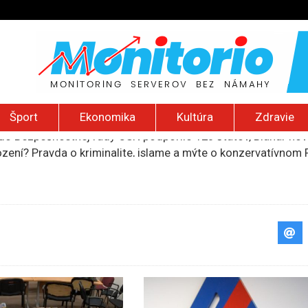
Šport
Ekonomika
Kultúra
Zdravie
ození? Pravda o kriminalite, islame a mýte o konzervatívn
ancúzsku stretne s obeťami sexuálneho zneužívania kňazmi
liónov eur na pomoc farmárom, ktorých postihla blokáda prí
ú radu štátu po incidente s dronom pri ukrajinskom lietadle
do Bezpečnostnej rady OSN podporilo 123 štátov, Blanár hovo