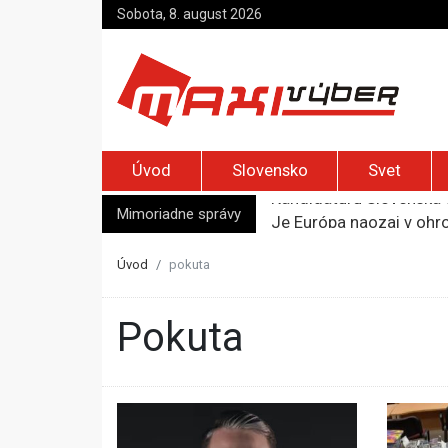
Sobota, 8. august 2026
Úvod
Slovensko
Svet
Mimoriadne správy
Je Európa naozaj v ohr
Pápež Lev XIV. sa vo Fr
Kyjev žiada EÚ o 220 mi
Úvod
pokuta
Merz zvolal bezpečnostn
Kandidatúru Slovenska 
pokuta