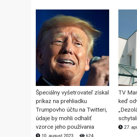
Špeciálny vyšetrovateľ získal
TV Mar
príkaz na prehliadku
keď odv
Trumpovho účtu na Twitteri,
„Dezolá
údaje by mohli odhaliť
schytal
vzorce jeho používania
27. ap
10. august 2023
624