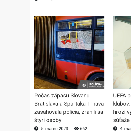
Počas zápasu Slovanu
UEFA p
Bratislava a Spartaka Trnava
klubov
zasahovala polícia, zranili sa
hrozí v
štyri osoby
súťaže
5. marec 2023
662
4. ma