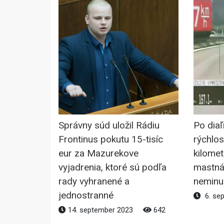
Správny súd uložil Rádiu
Po diaľ
Frontinus pokutu 15-tisíc
rýchlos
eur za Mazurekove
kilomet
vyjadrenia, ktoré sú podľa
mastná
rady vyhranené a
neminul
jednostranné
6. se
14. september 2023
642