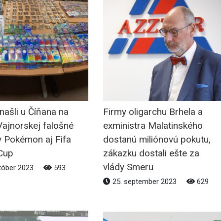
 našli u Číňana na
Firmy oligarchu Brhela a
Vajnorskej falošné
exministra Malatinského
y Pokémon aj Fifa
dostanú miliónovú pokutu,
Cup
zákazku dostali ešte za
vlády Smeru
tóber 2023
593
25. september 2023
629