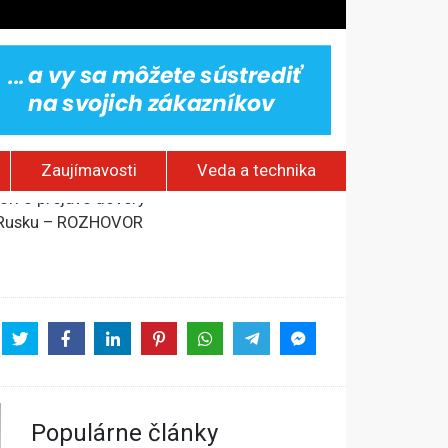
Zaujímavosti
Veda a technika
om Rusku – ROZHOVOR
stavov
rí o prejave dôvery
Populárne články