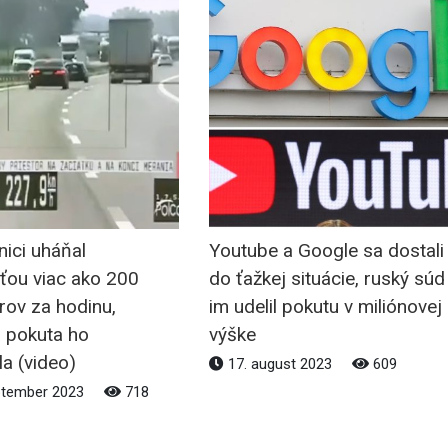
nici uháňal
Youtube a Google sa dostali
ťou viac ako 200
do ťažkej situácie, ruský súd
rov za hodinu,
im udelil pokutu v miliónovej
 pokuta ho
výške
a (video)
17. august 2023
609
ptember 2023
718