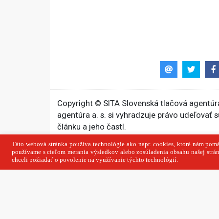
Copyright © SITA Slovenská tlačová agentúra
agentúra a. s. si vyhradzuje právo udeľovať 
článku a jeho častí.
Predchádzajúci 
MIRRI podpísalo ďalšie 
zmluvy. Vyše 1,1 milióna 