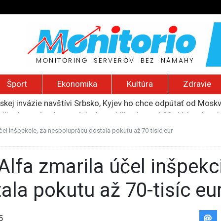
Šport
Ekonomika
Kultúra
Zdravie
uskej invázie navštívi Srbsko, Kyjev ho chce odpútať od Mosk
ili raketové a dronové útoky, zabili najmenej 38 vládnych vo
 2026): Protest zdravotníkov, ruský letecký útok, hirošimský
e „zhasne celý Perzský záliv“, pripravil zoznam cieľov
el inšpekcie, za nespoluprácu dostala pokutu až 70-tisíc eur
ku francúzskej RT, jej vyhostenie z krajiny nazvala „prenasle
la pokutu až 70-tisíc eu
5