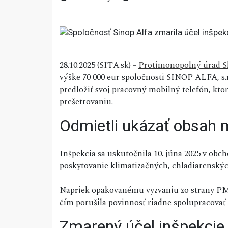
28.10.2025 (SITA.sk) -
Protimonopolný úrad S
výške 70 000 eur spoločnosti SINOP ALFA, s.r
predložiť svoj pracovný mobilný telefón, kt
prešetrovaniu.
Odmietli ukázať obsah 
Inšpekcia sa uskutočnila 10. júna 2025 v obc
poskytovanie klimatizačných, chladiarenských
Napriek opakovanému vyzvaniu zo strany P
čím porušila povinnosť riadne spolupracovať 
Zmarený účel inšpekcie