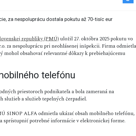
lovenskej republiky (PMÚ)
uložil 27. októbra 2025 pokutu vo
.o. za nespoluprácu pri neohlásenej inšpekcii. Firma odmietl
orý mohol obsahovať relevantné dôkazy k prebiehajúcemu
mobilného telefónu
hodných priestoroch podnikateľa a bola zameraná na
 služieb a služieb tepelných čerpadiel.
MÚ SINOP ALFA odmietla ukázať obsah mobilného telefónu,
a sprístupniť potrebné informácie v elektronickej forme.