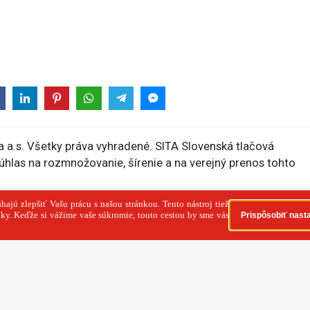
 a.s. Všetky práva vyhradené. SITA Slovenská tlačová
súhlas na rozmnožovanie, šírenie a na verejný prenos tohto
článok
Nasledujúci článok
štyri
DPD spojila sily s Packetou,
eur z
zákazníkom pribudne viac ako 3