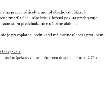
aný na pracovné účely a mohol obsahovať dôkazy k
očne zmarila účel inšpekcie. Uložená pokuta predstavuje
oločnosti za predchádzajúce účtovné obdobie.
nie je právoplatné, podnikateľ má možnosť podať proti nemu
ná inšpekcia
a účel inšpekcie, za nespoluprácu dostala pokutu až 70-tisíc