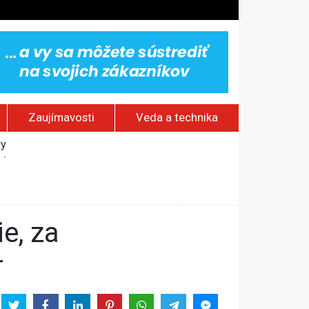
Zaujímavosti
Veda a technika
vy
jakov
 pamätník a záchrana psov z lesných požiarov
dovaním“
r