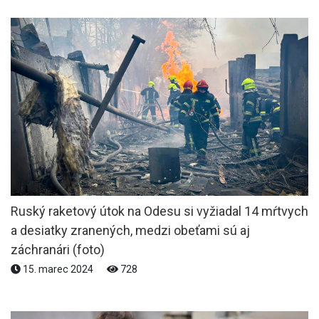
Ruský raketový útok na Odesu si vyžiadal 14 mŕtvych
a desiatky zranených, medzi obeťami sú aj
záchranári (foto)
15. marec 2024
728