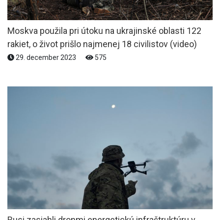
Moskva použila pri útoku na ukrajinské oblasti 122
rakiet, o život prišlo najmenej 18 civilistov (video)
29. december 2023
575
Rusi zasiahli dronmi energetickú infraštruktúru v