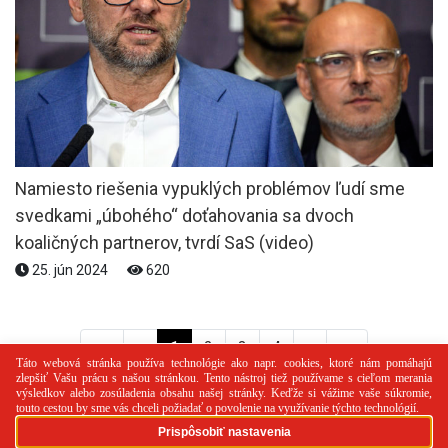
Namiesto riešenia vypuklých problémov ľudí sme
svedkami „úbohého“ doťahovania sa dvoch
koaličných partnerov, tvrdí SaS (video)
25. jún 2024
620
<<
<
1
2
3
4
>
>>