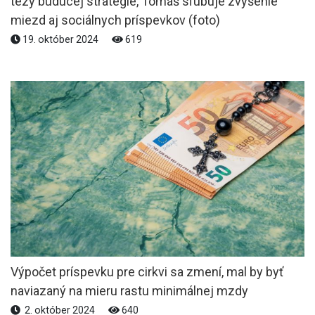
tézy budúcej stratégie, Tomáš sľubuje zvýšenie
miezd aj sociálnych príspevkov (foto)
19. október 2024
619
Výpočet príspevku pre cirkvi sa zmení, mal by byť
naviazaný na mieru rastu minimálnej mzdy
2. október 2024
640