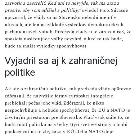
zatvoriť a zastreliť. Keď ani to nevyjde, tak ma zrazu
prosíte, aby som odišiel z politiky,“
uviedol Fico. Súčasne
upozornil, že vlády sa na Slovensku nebudú meniť v
uliciach, ale len na základe výsledkov demokratických
parlamentných volieb. Predseda vlády si je zároveň istý, že
opozícia nasledujúce voľby nevyhrá, a keď to tak bude,
bude sa snažiť výsledky spochybňovať.
Vyjadril sa aj k zahraničnej
politike
Ak ide o zahraničnú politiku, tak predseda vlády opätovne
zdôraznil, že najvyššie formy európskej integrácie
prebiehali počas jeho vlád. Zdôraznil, že nikto
nespochybňuje a nebude spochybňovať, že
EÚ
a
NATO
je
životným priestorom pre Slovensko. Platí však stále to, že
budú robiť politiku na všetky štyri svetové strany a budú
poukazovať na to zlé, čo sa v EÚ alebo NATO deje.