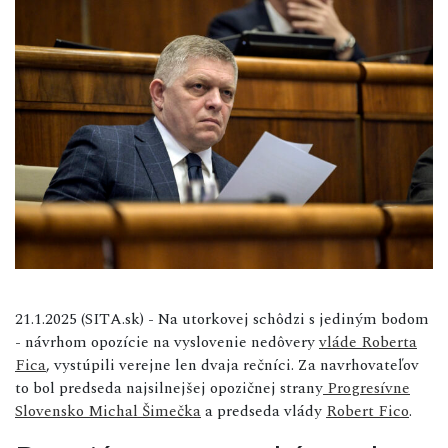
21.1.2025 (SITA.sk) - Na utorkovej schôdzi s jediným bodom
- návrhom opozície na vyslovenie nedôvery
vláde Roberta
Fica
, vystúpili verejne len dvaja rečníci. Za navrhovateľov
to bol predseda najsilnejšej opozičnej strany
Progresívne
Slovensko
Michal Šimečka
a predseda vlády
Robert Fico
.