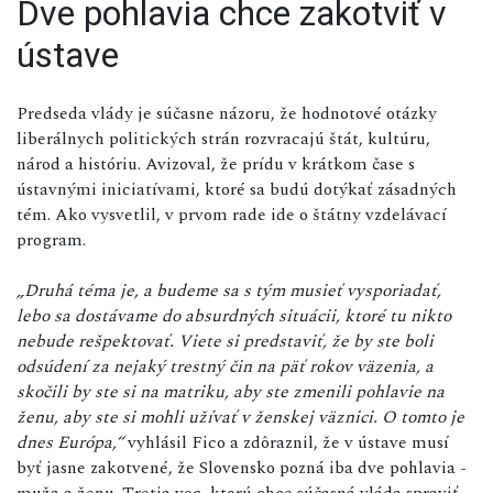
Dve pohlavia chce zakotviť v
ústave
Predseda vlády je súčasne názoru, že hodnotové otázky
liberálnych politických strán rozvracajú štát, kultúru,
národ a históriu. Avizoval, že prídu v krátkom čase s
ústavnými iniciatívami, ktoré sa budú dotýkať zásadných
tém. Ako vysvetlil, v prvom rade ide o štátny vzdelávací
program.
„Druhá téma je, a budeme sa s tým musieť vysporiadať,
lebo sa dostávame do absurdných situácii, ktoré tu nikto
nebude rešpektovať. Viete si predstaviť, že by ste boli
odsúdení za nejaký trestný čin na päť rokov väzenia, a
skočili by ste si na matriku, aby ste zmenili pohlavie na
ženu, aby ste si mohli užívať v ženskej väznici. O tomto je
dnes Európa,“
vyhlásil Fico a zdôraznil, že v ústave musí
byť jasne zakotvené, že Slovensko pozná iba dve pohlavia -
muža a ženu. Tretia vec, ktorú chce súčasná vláda spraviť,