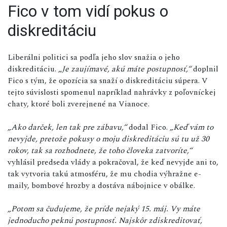
Fico v tom vidí pokus o
diskreditáciu
Liberálni politici sa podľa jeho slov snažia o jeho
diskreditáciu.
„Je zaujímavé, akú máte postupnosť,“
doplnil
Fico s tým, že opozícia sa snaží o diskreditáciu súpera. V
tejto súvislosti spomenul napríklad nahrávky z poľovníckej
chaty, ktoré boli zverejnené na Vianoce.
„Ako darček, len tak pre zábavu,“
dodal Fico.
„Keď vám to
nevyjde, pretože pokusy o moju diskreditáciu sú tu už 30
rokov, tak sa rozhodnete, že toho človeka zatvoríte,“
vyhlásil predseda vlády a pokračoval, že keď nevyjde ani to,
tak vytvoria takú atmosféru, že mu chodia výhražne e-
maily, bombové hrozby a dostáva nábojnice v obálke.
„Potom sa čudujeme, že príde nejaký 15. máj. Vy máte
jednoducho peknú postupnosť. Najskôr zdiskreditovať,