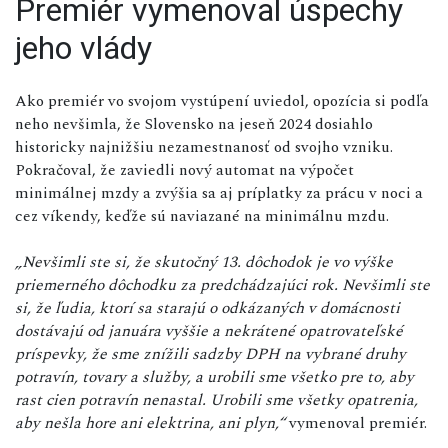
Premiér vymenoval úspechy
jeho vlády
Ako premiér vo svojom vystúpení uviedol, opozícia si podľa
neho nevšimla, že Slovensko na jeseň 2024 dosiahlo
historicky najnižšiu nezamestnanosť od svojho vzniku.
Pokračoval, že zaviedli nový automat na výpočet
minimálnej mzdy a zvýšia sa aj príplatky za prácu v noci a
cez víkendy, keďže sú naviazané na minimálnu mzdu.
„Nevšimli ste si, že skutočný 13. dôchodok je vo výške
priemerného dôchodku za predchádzajúci rok. Nevšimli ste
si, že ľudia, ktorí sa starajú o odkázaných v domácnosti
dostávajú od januára vyššie a nekrátené opatrovateľské
príspevky, že sme znížili sadzby DPH na vybrané druhy
potravín, tovary a služby, a urobili sme všetko pre to, aby
rast cien potravín nenastal. Urobili sme všetky opatrenia,
aby nešla hore ani elektrina, ani plyn,“
vymenoval premiér.