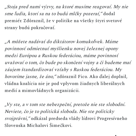
„Stoja pred nami výzvy, na ktoré musíme reagovať. My nie
sme ľudia, ktorí sa na to budú mlčky pozerať,“
dodal
premiér. Zdôraznil, že v politike na všetky štyri svetové
strany budú pokračovať.
„A môžete nadávať do diktátorov komukoľvek. Máme
povinnosť odmietnuť myšlienku novej železnej opony
medzi Európou a Ruskou federáciou, máme povinnosť
uvažovať o tom, čo bude po skončení vojny a či budeme mať
záujem štandardizovať vzťahy s Ruskou federáciou. My
hovoríme jasne, že áno,“
zdôraznil Fico. Ako ďalej doplnil,
vládna koalícia nie je pod vplyvom žiadnych liberálnych
medií a mimovládnych organizácii.
„Vy ste, a v tom ste nebezpeční, pretože nie ste slobodní.
Neviete, čo je to politická sloboda. Nie ste politicky
svojprávni,“
odkázal predseda vlády lídrovi Progresívneho
Slovenska Michalovi Šimečkovi.