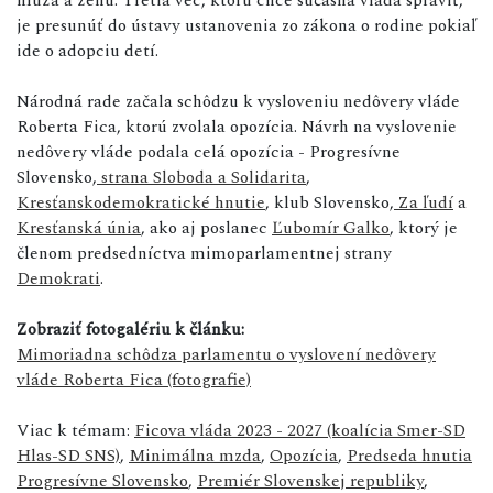
je presunúť do ústavy ustanovenia zo zákona o rodine pokiaľ
ide o adopciu detí.
Národná rade začala schôdzu k vysloveniu nedôvery vláde
Roberta Fica, ktorú zvolala opozícia. Návrh na vyslovenie
nedôvery vláde podala celá opozícia - Progresívne
Slovensko,
strana Sloboda a Solidarita
,
Kresťanskodemokratické hnutie
, klub Slovensko,
Za ľudí
a
Kresťanská únia
, ako aj poslanec
Ľubomír Galko
, ktorý je
členom predsedníctva mimoparlamentnej strany
Demokrati
.
Zobraziť fotogalériu k článku:
Mimoriadna schôdza parlamentu o vyslovení nedôvery
vláde Roberta Fica (fotografie)
Viac k témam:
Ficova vláda 2023 - 2027 (koalícia Smer-SD
Hlas-SD SNS)
,
Minimálna mzda
,
Opozícia
,
Predseda hnutia
Progresívne Slovensko
,
Premiér Slovenskej republiky
,