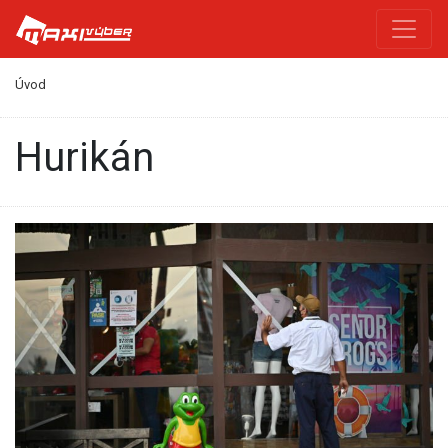
Úvod
hurikán