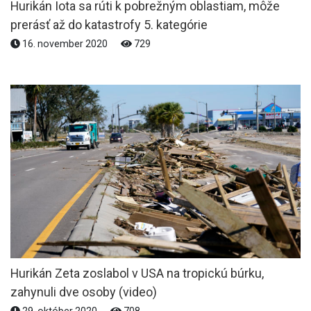
Hurikán Iota sa rúti k pobrežným oblastiam, môže
prerásť až do katastrofy 5. kategórie
16. november 2020
729
Hurikán Zeta zoslabol v USA na tropickú búrku,
zahynuli dve osoby (video)
29. október 2020
708