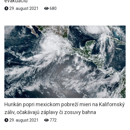
evakuáciu
29. august 2021
680
Hurikán popri mexickom pobreží mieri na Kalifornský
záliv, očakávajú záplavy či zosuvy bahna
29. august 2021
772