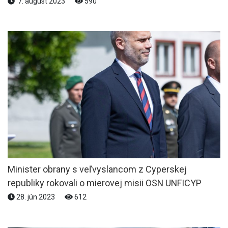
7. august 2023
590
Minister obrany s veľvyslancom z Cyperskej
republiky rokovali o mierovej misii OSN UNFICYP
28. jún 2023
612