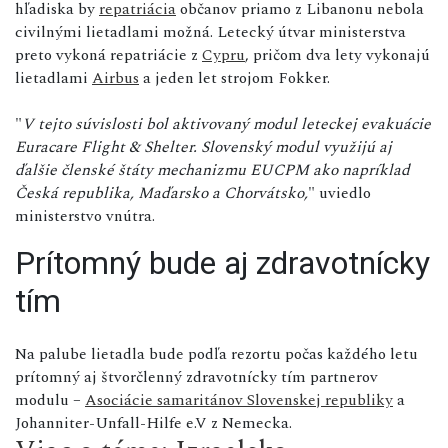
hľadiska by
repatriácia
občanov priamo z Libanonu nebola
civilnými lietadlami možná. Letecký útvar ministerstva
preto vykoná repatriácie z
Cypru
, pričom dva lety vykonajú
lietadlami
Airbus
a jeden let strojom Fokker.
"
V tejto súvislosti bol aktivovaný modul leteckej evakuácie
Euracare Flight & Shelter. Slovenský modul využijú aj
ďalšie členské štáty mechanizmu EUCPM ako napríklad
Česká republika, Maďarsko a Chorvátsko,
" uviedlo
ministerstvo vnútra.
Prítomný bude aj zdravotnícky
tím
Na palube lietadla bude podľa rezortu počas každého letu
prítomný aj štvorčlenný zdravotnícky tím partnerov
modulu –
Asociácie samaritánov Slovenskej republiky
a
Johanniter-Unfall-Hilfe e.V z Nemecka.