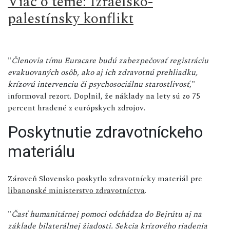
Viac o téme: Izraelsko-
palestínsky konflikt
"
Členovia tímu Euracare budú zabezpečovať registráciu
evakuovaných osôb, ako aj ich zdravotnú prehliadku,
krízovú intervenciu či psychosociálnu starostlivosť
,"
informoval rezort. Doplnil, že náklady na lety sú zo 75
percent hradené z európskych zdrojov.
Poskytnutie zdravotníckeho
materiálu
Zároveň Slovensko poskytlo zdravotnícky materiál pre
libanonské ministerstvo zdravotníctva
.
"
Časť humanitárnej pomoci odchádza do Bejrútu aj na
základe bilaterálnej žiadosti. Sekcia krízového riadenia