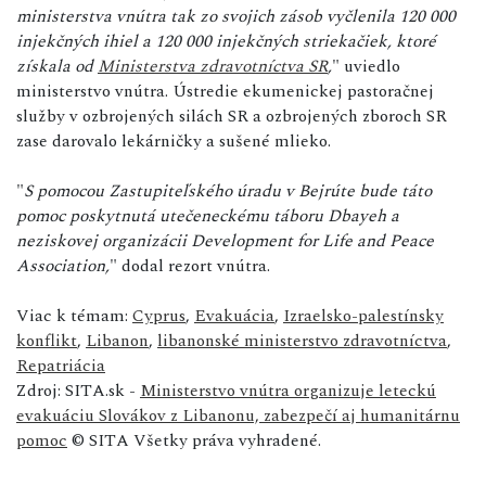
ministerstva vnútra tak zo svojich zásob vyčlenila 120 000
injekčných ihiel a 120 000 injekčných striekačiek, ktoré
získala od
Ministerstva zdravotníctva SR
,
" uviedlo
ministerstvo vnútra. Ústredie ekumenickej pastoračnej
služby v ozbrojených silách SR a ozbrojených zboroch SR
zase darovalo lekárničky a sušené mlieko.
"
S pomocou Zastupiteľského úradu v Bejrúte bude táto
pomoc poskytnutá utečeneckému táboru Dbayeh a
neziskovej organizácii Development for Life and Peace
Association,
" dodal rezort vnútra.
Viac k témam:
Cyprus
,
Evakuácia
,
Izraelsko-palestínsky
konflikt
,
Libanon
,
libanonské ministerstvo zdravotníctva
,
Repatriácia
Zdroj: SITA.sk -
Ministerstvo vnútra organizuje leteckú
evakuáciu Slovákov z Libanonu, zabezpečí aj humanitárnu
pomoc
© SITA Všetky práva vyhradené.