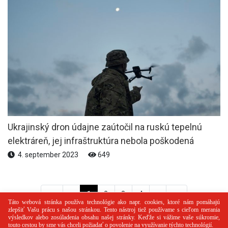
Ukrajinský dron údajne zaútočil na ruskú tepelnú
elektráreň, jej infraštruktúra nebola poškodená
4. september 2023
649
<<
<
1
2
3
4
>
>>