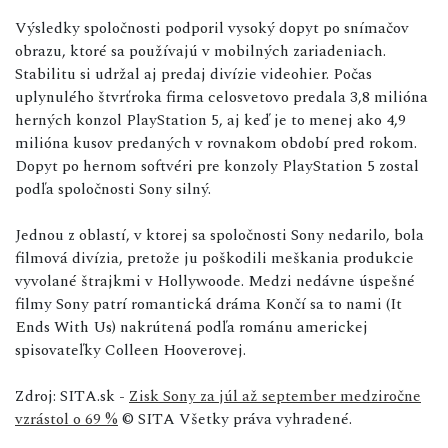
Výsledky spoločnosti podporil vysoký dopyt po snímačov
obrazu, ktoré sa používajú v mobilných zariadeniach.
Stabilitu si udržal aj predaj divízie videohier. Počas
uplynulého štvrťroka firma celosvetovo predala 3,8 milióna
herných konzol PlayStation 5, aj keď je to menej ako 4,9
milióna kusov predaných v rovnakom období pred rokom.
Dopyt po hernom softvéri pre konzoly PlayStation 5 zostal
podľa spoločnosti Sony silný.
Jednou z oblastí, v ktorej sa spoločnosti Sony nedarilo, bola
filmová divízia, pretože ju poškodili meškania produkcie
vyvolané štrajkmi v Hollywoode. Medzi nedávne úspešné
filmy Sony patrí romantická dráma Končí sa to nami (It
Ends With Us) nakrútená podľa románu americkej
spisovateľky Colleen Hooverovej.
Zdroj: SITA.sk -
Zisk Sony za júl až september medziročne
vzrástol o 69 %
© SITA Všetky práva vyhradené.