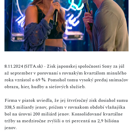
8.11.2024 (SITA.sk) - Zisk japonskej spoločnosti Sony za júl
až september v porovnaní s rovnakým kvartálom minulého
roka vzrástol o 69 %. Pomohol tomu vysoký predaj snímačov
obrazu, hier, hudby a sieťových služieb.
Firma v piatok uviedla, že jej štvrťročný zisk dosiahol sumu
338,5 miliardy jenov, pričom v rovnakom období vlaňajška
bol na úrovni 200 miliárd jenov. Konsolidované kvartálne
tržby sa medziročne zvýšili o tri percentá na 2,9 bilióna
jenov.