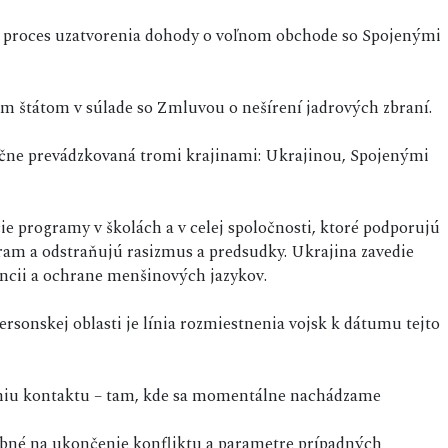
i proces uzatvorenia dohody o voľnom obchode so Spojenými
m štátom v súlade so Zmluvou o nešírení jadrových zbraní.
čne prevádzkovaná tromi krajinami: Ukrajinou, Spojenými
ie programy v školách a v celej spoločnosti, ktoré podporujú
am a odstraňujú rasizmus a predsudky. Ukrajina zavedie
ancii a ochrane menšinových jazykov.
sonskej oblasti je línia rozmiestnenia vojsk k dátumu tejto
líniu kontaktu – tam, kde sa momentálne nachádzame
ebné na ukončenie konfliktu a parametre prípadných