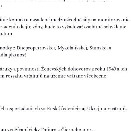
n
línie kontaktu nasadené medzinárodné sily na monitorovanie
riadení takejto zóny, bude to vyžadovať osobitné schválenie
rendum
dnotky z Dnepropetrovskej, Mykolajivskej, Sumskej a
dla platnosť
 záruky a povinnosti Ženevských dohovorov z roku 1949 a ich
nom rozsahu vzťahujú na územie vrátane všeobecne
 usporiadaniach sa Ruská federácia aj Ukrajina zaväzujú,
m využívaní rieky Dnipro a Čierneho mora.