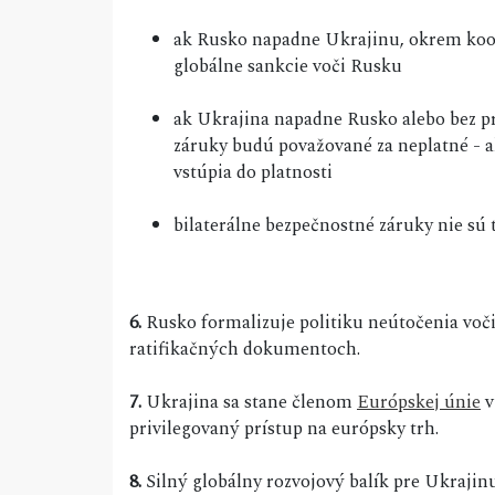
ak Rusko napadne Ukrajinu, okrem koo
globálne sankcie voči Rusku
ak Ukrajina napadne Rusko alebo bez p
záruky budú považované za neplatné - a
vstúpia do platnosti
bilaterálne bezpečnostné záruky nie sú
6.
Rusko formalizuje politiku neútočenia voč
ratifikačných dokumentoch.
7.
Ukrajina sa stane členom
Európskej únie
v
privilegovaný prístup na európsky trh.
8.
Silný globálny rozvojový balík pre Ukrajin