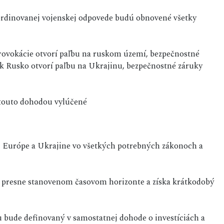
rdinovanej vojenskej odpovede budú obnovené všetky
rovokácie otvorí paľbu na ruskom území, bezpečnostné
k Rusko otvorí paľbu na Ukrajinu, bezpečnostné záruky
 touto dohodou vylúčené
i Európe a Ukrajine vo všetkých potrebných zákonoch a
 presne stanovenom časovom horizonte a získa krátkodobý
u bude definovaný v samostatnej dohode o investíciách a