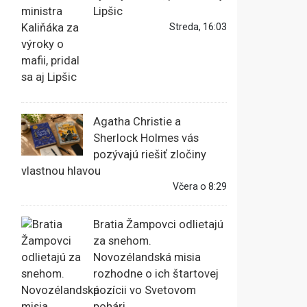
Lipšic
Streda, 16:03
Agatha Christie a
Sherlock Holmes vás
pozývajú riešiť zločiny
vlastnou hlavou
Včera o 8:29
Bratia Žampovci odlietajú
za snehom.
Novozélandská misia
rozhodne o ich štartovej
pozícii vo Svetovom
pohári