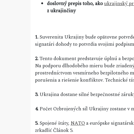
doslovný prepis toho, ako
ukrajinský pr
z ukrajinčiny
1.
Suverenita Ukrajiny bude opätovne potvrden
signatári dohody to potvrdia svojimi podpism
2.
Tento dokument predstavuje úplnú a bezp
Na podporu dlhodobého mieru bude zriadený
prostredníctvom vesmírneho bezpilotného mo
porušenia a riešenie konfliktov. Technické t
3.
Ukrajina dostane silné bezpečnostné záruk
4.
Počet Ozbrojených síl Ukrajiny zostane v m
5.
Spojené štáty,
NATO
a európske signatársk
zrkadliť Článok 5.