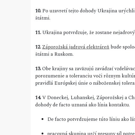
10.
Po uzavretí tejto dohody Ukrajina urýchl
štátmi.
11.
Ukrajina potvrdzuje, že zostane nejadrový
12.
Záporožská jadrová elektráreň
bude spolo
štátmi a Ruskom.
13.
Obe krajiny sa zaväzujú zavádzať vzdelávac
porozumenie a toleranciu voči rôznym kultúr
pravidlá Európskej únie o náboženskej toler
14.
V Doneckej, Luhanskej, Záporožskej a Cher
dohody de facto uznaná ako línia kontaktu.
De facto potvrdzujeme túto líniu ako 
pracovná skupina určí presuny síl potr