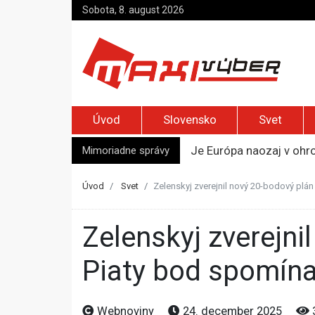
Sobota, 8. august 2026
Úvod
Slovensko
Svet
Mimoriadne správy
Je Európa naozaj v ohr
Pápež Lev XIV. sa vo Fr
Kyjev žiada EÚ o 220 mi
Úvod
Svet
Zelenskyj zverejnil nový 20-bodový plá
Merz zvolal bezpečnostn
Kandidatúru Slovenska 
Zelenskyj zverejnil nový 20-bodový plán na ukončenie vojny.
Piaty bod spomína
Webnoviny
24. december 2025