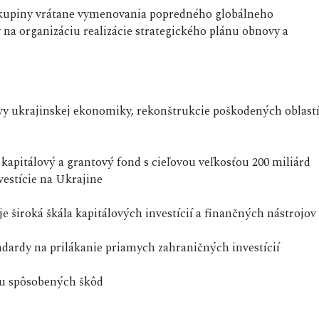
skupiny vrátane vymenovania popredného globálneho
 na organizáciu realizácie strategického plánu obnovy a
vy ukrajinskej ekonomiky, rekonštrukcie poškodených oblast
 kapitálový a grantový fond s cieľovou veľkosťou 200 miliárd
vestície na Ukrajine
 široká škála kapitálových investícií a finančných nástrojov
ndardy na prilákanie priamych zahraničných investícií
du spôsobených škôd