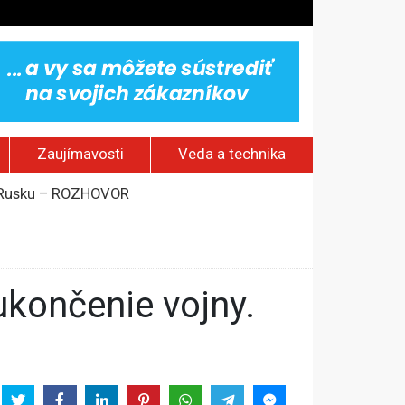
Zaujímavosti
Veda a technika
om Rusku – ROZHOVOR
stavov
rí o prejave dôvery