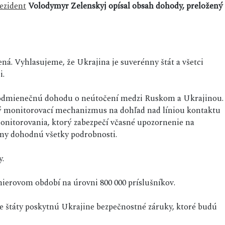
ezident
Volodymyr Zelenskyj opísal obsah dohody, preložený
á. Vyhlasujeme, že Ukrajina je suverénny štát a všetci
i.
odmienečnú dohodu o neútočení medzi Ruskom a Ukrajinou.
 monitorovací mechanizmus na dohľad nad líniou kontaktu
nitorovania, ktorý zabezpečí včasné upozornenie na
ímy dohodnú všetky podrobnosti.
y.
ierovom období na úrovni 800 000 príslušníkov.
e štáty poskytnú Ukrajine bezpečnostné záruky, ktoré budú