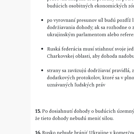
budúcich osobitných ekonomických zó
po vyrovnaní presunov síl budú pozdĺž 
dodržiavania dohody; ak sa rozhodne o z
ukrajinským parlamentom alebo refe
Ruská federácia musí stiahnuť svoje je
Charkovskej oblasti, aby dohoda nadobu
strany sa zaväzujú dodržiavať pravidlá,
dodatkových protokolov, ktoré sa v pl
uznávaných ľudských práv
15.
Po dosiahnutí dohody o budúcich územných
že tieto dohody nebudú meniť silou.
16.
Rusko nebude brániť Ukrajine v komerčno