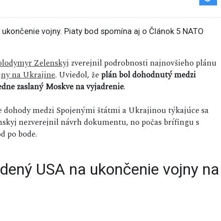
olodymyr Zelenskyj
zverejnil podrobnosti najnovšieho plánu
jny na Ukrajine
. Uviedol, že
plán bol dohodnutý medzi
edne zaslaný Moskve na vyjadrenie
.
e dohody medzi Spojenými štátmi a Ukrajinou týkajúce sa
nskyj nezverejnil návrh dokumentu, no počas brífingu s
d po bode.
dený USA na ukončenie vojny na