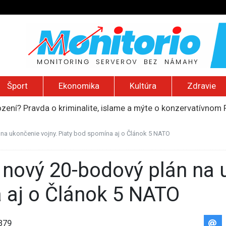
Šport
Ekonomika
Kultúra
Zdravie
ození? Pravda o kriminalite, islame a mýte o konzervatívn
ancúzsku stretne s obeťami sexuálneho zneužívania kňazmi
liónov eur na pomoc farmárom, ktorých postihla blokáda prí
n na ukončenie vojny. Piaty bod spomína aj o Článok 5 NATO
ú radu štátu po incidente s dronom pri ukrajinskom lietadle
do Bezpečnostnej rady OSN podporilo 123 štátov, Blanár hovo
 aj o Článok 5 NATO
379