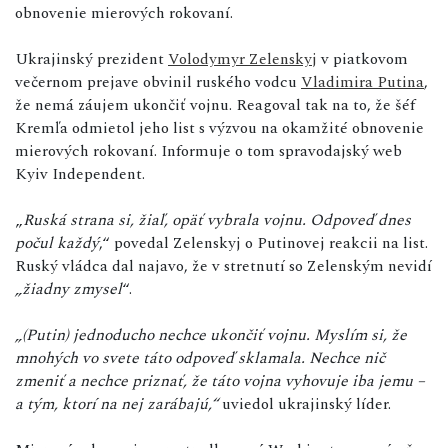
obnovenie mierových rokovaní.
Ukrajinský prezident
Volodymyr Zelenskyj
v piatkovom
večernom prejave obvinil ruského vodcu
Vladimira Putina
,
že nemá záujem ukončiť vojnu. Reagoval tak na to, že šéf
Kremľa odmietol jeho list s výzvou na okamžité obnovenie
mierových rokovaní. Informuje o tom spravodajský web
Kyiv Independent.
„
Ruská strana si, žiaľ, opäť vybrala vojnu. Odpoveď dnes
počul každý
,“ povedal Zelenskyj o Putinovej reakcii na list.
Ruský vládca dal najavo, že v stretnutí so Zelenským nevidí
„žiadny zmysel
“.
„(Putin) jednoducho nechce ukončiť vojnu. Myslím si, že
mnohých vo svete táto odpoveď sklamala. Nechce nič
zmeniť a nechce priznať, že
táto vojna vyhovuje iba jemu –
a tým, ktorí na nej zarábajú
,“
uviedol ukrajinský líder.