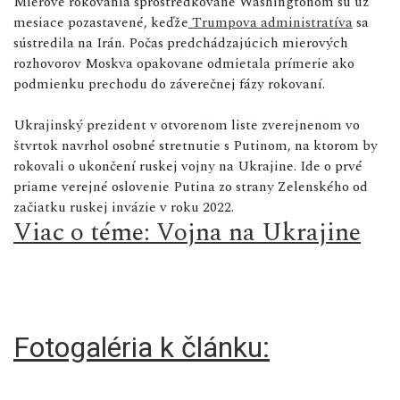
Mierové rokovania sprostredkované Washingtonom sú už
mesiace pozastavené, keďže
Trumpova administratíva
sa
sústredila na Irán. Počas predchádzajúcich mierových
rozhovorov Moskva opakovane odmietala prímerie ako
podmienku prechodu do záverečnej fázy rokovaní.
Ukrajinský prezident v otvorenom liste zverejnenom vo
štvrtok navrhol osobné stretnutie s Putinom, na ktorom by
rokovali o ukončení ruskej vojny na Ukrajine. Ide o prvé
priame verejné oslovenie Putina zo strany Zelenského od
začiatku ruskej invázie v roku 2022.
Viac o téme: Vojna na Ukrajine
Fotogaléria k článku: