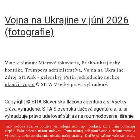
Vojna na Ukrajine v júni 2026
(fotografie)
Viac k témam:
Mierové rokovania
,
Rusko-ukrajinský
konflikt
,
Trumpova administratíva
,
Vojna na Ukrajine
Zdroj: SITA.sk -
Zelenskyj: Putin jednoducho nechce
ukončiť vojnu
© SITA Všetky práva vyhradené.
Copyright © SITA Slovenská tlačová agentúra a.s. Všetky
práva vyhradené. SITA Slovenská tlačová agentúra a. s. si
vyhradzuje právo udeľovať súhlas na rozmnožovanie, šírenie
a na verejný prenos tohto článku a jeho častí.