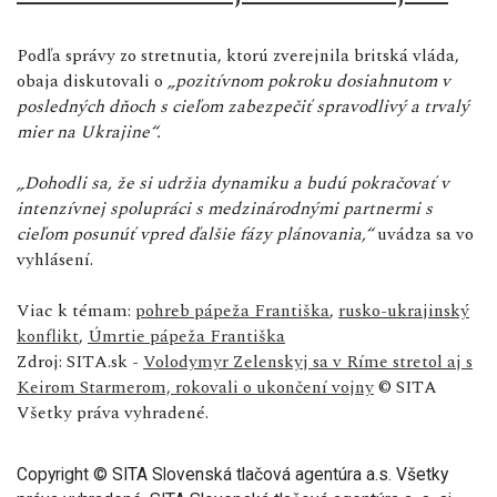
Podľa správy zo stretnutia, ktorú zverejnila britská vláda,
obaja diskutovali o
„pozitívnom pokroku dosiahnutom v
posledných dňoch s cieľom zabezpečiť spravodlivý a trvalý
mier na Ukrajine“.
„Dohodli sa, že si udržia dynamiku a budú pokračovať v
intenzívnej spolupráci s medzinárodnými partnermi s
cieľom posunúť vpred ďalšie fázy plánovania,“
uvádza sa vo
vyhlásení.
Viac k témam:
pohreb pápeža Františka
,
rusko-ukrajinský
konflikt
,
Úmrtie pápeža Františka
Zdroj: SITA.sk -
Volodymyr Zelenskyj sa v Ríme stretol aj s
Keirom Starmerom, rokovali o ukončení vojny
© SITA
Všetky práva vyhradené.
Copyright © SITA Slovenská tlačová agentúra a.s. Všetky