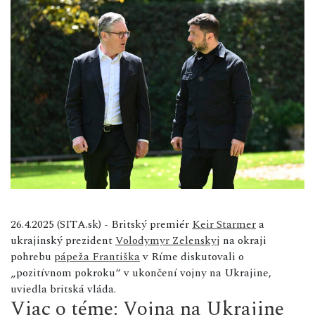
26.4.2025 (SITA.sk) - Britský premiér
Keir Starmer
a
ukrajinský prezident
Volodymyr Zelenskyj
na okraji
pohrebu
pápeža Františka
v Ríme diskutovali o
„pozitívnom pokroku“ v ukončení vojny na Ukrajine,
uviedla britská vláda.
Viac o téme: Vojna na Ukrajine