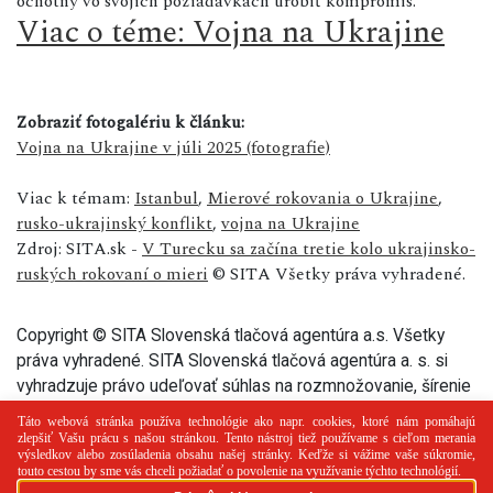
ochotný vo svojich požiadavkách urobiť kompromis.
Viac o téme: Vojna na Ukrajine
Zobraziť fotogalériu k článku:
Vojna na Ukrajine v júli 2025 (fotografie)
Viac k témam:
Istanbul
,
Mierové rokovania o Ukrajine
,
rusko-ukrajinský konflikt
,
vojna na Ukrajine
Zdroj: SITA.sk -
V Turecku sa začína tretie kolo ukrajinsko-
ruských rokovaní o mieri
© SITA Všetky práva vyhradené.
Copyright © SITA Slovenská tlačová agentúra a.s. Všetky
práva vyhradené. SITA Slovenská tlačová agentúra a. s. si
vyhradzuje právo udeľovať súhlas na rozmnožovanie, šírenie
a na verejný prenos tohto článku a jeho častí.