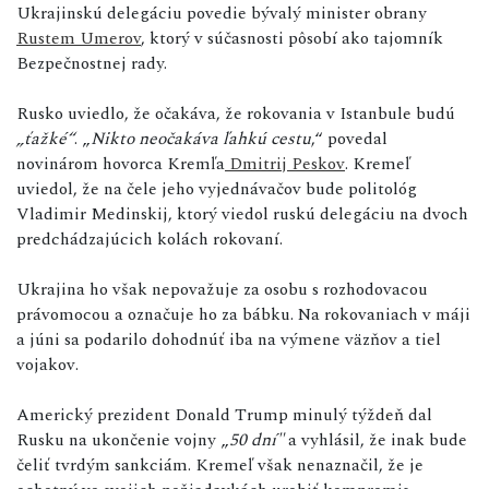
Ukrajinskú delegáciu povedie bývalý minister obrany
Rustem Umerov
, ktorý v súčasnosti pôsobí ako tajomník
Bezpečnostnej rady.
Rusko uviedlo, že očakáva, že rokovania v Istanbule budú
„ťažké“
. „
Nikto neočakáva ľahkú cestu
,“ povedal
novinárom hovorca Kremľa
Dmitrij Peskov
. Kremeľ
uviedol, že na čele jeho vyjednávačov bude politológ
Vladimir Medinskij, ktorý viedol ruskú delegáciu na dvoch
predchádzajúcich kolách rokovaní.
Ukrajina ho však nepovažuje za osobu s rozhodovacou
právomocou a označuje ho za bábku. Na rokovaniach v máji
a júni sa podarilo dohodnúť iba na výmene väzňov a tiel
vojakov.
Americký prezident Donald Trump minulý týždeň dal
Rusku na ukončenie vojny „
50 dní"
a vyhlásil, že inak bude
čeliť tvrdým sankciám. Kremeľ však nenaznačil, že je