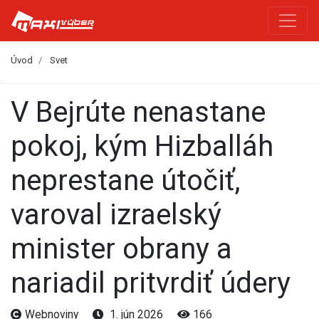
Úvod
Svet
V Bejrúte nenastane
pokoj, kým Hizballáh
neprestane útočiť,
varoval izraelský
minister obrany a
nariadil pritvrdiť údery
Webnoviny
1. jún 2026
166