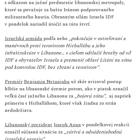
s odkazom na južné predmestie libanonskej metropoly,
ktoré sa považuje za baštu Iránom podporovaného
militantného hnutia. Obranným silám Izraela IDF
v pondelok nariadil útočiť na túto štvrť.
Izraelská armáda
podľa neho
„pokračuje v ostreľovaní a
manévroch proti teroristom Hizballáhu a jeho
infraštruktúre v Libanone… s cieľom odtlačiť hrozby od síl
IDF a obyvateľov Izraela a premeniť oblasť Lítání na zónu
pod kontrolou IDF, bez zbraní a teroristov“
.
Premiér
Benjamin Netanjahu
už skôr avizoval postup
hlbšie na libanonské územie potom, ako v piatok označil
veľkú časť južného Libanonu za
„bojovú zónu“,
aj napriek
prímeriu s Hizballáhom, ktoré však žiadna zo strán
nedodržiava.
Libanonský prezident
Joseph Aoun
v pondelkovej reakcii
označil súčasnú situáciu za
„zúrivú a odsúdeniahodnú
izraelskú agresiu“
.