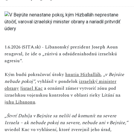
1.6.2026 (SITA.sk) - Libanonský prezident Joseph Aoun
reagoval, že ide o „zúrivú a odsúdeniahodnú izraelskú
agresiu“.
Kým budú pokračovať útoky
hnutia Hizballáh
,
„v Bejrúte
nebude pokoj“
, vyhlásil v pondelok
izraelský minister
obrany
Jisrael Kac
a oznámil zámer vytvoriť zónu pod
izraelskou vojenskou kontrolou v oblasti rieky Lítání na
juhu Libanonu
.
„Štvrť Dahíja v
Bejr
úte sa nelíši od komunít na severe
Izraela
– ak nebude pokoj na severe, nebude ani v
Bejr
úte,
“
uviedol Kac vo vyhlásení, ktoré zverejnil jeho úrad,