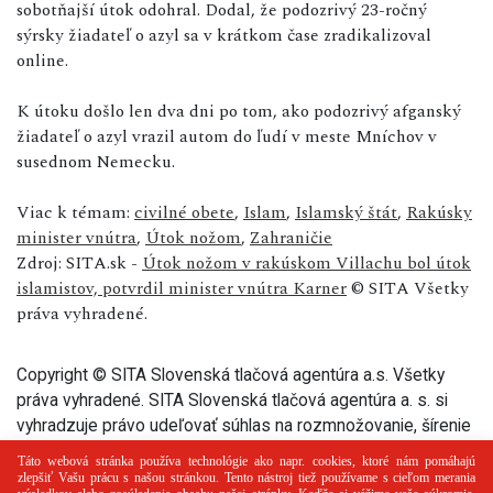
sobotňajší útok odohral. Dodal, že podozrivý 23-ročný
sýrsky žiadateľ o azyl sa v krátkom čase zradikalizoval
online.
K útoku došlo len dva dni po tom, ako podozrivý afganský
žiadateľ o azyl vrazil autom do ľudí v meste Mníchov v
susednom Nemecku.
Viac k témam:
civilné obete
,
Islam
,
Islamský štát
,
Rakúsky
minister vnútra
,
Útok nožom
,
Zahraničie
Zdroj: SITA.sk -
Útok nožom v rakúskom Villachu bol útok
islamistov, potvrdil minister vnútra Karner
© SITA Všetky
práva vyhradené.
Copyright © SITA Slovenská tlačová agentúra a.s. Všetky
práva vyhradené. SITA Slovenská tlačová agentúra a. s. si
vyhradzuje právo udeľovať súhlas na rozmnožovanie, šírenie
a na verejný prenos tohto článku a jeho častí.