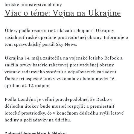
britské ministerstvo obrany.
Viac o téme: Vojna na Ukrajine
Údery podľa rezortu tiež ukázali schopnosť Ukrajiny
zasiahnuť ruské operácie protivzdušnej obrany. Informuje o
tom spravodajský portál Sky News.
Ukrajina 14. mája zaútočila na vojenské letisko Belbek a
zničila prvky batérie raketovej protivzdušnej obrany
vrátane radarového systému a odpaľovacích zariadení.
Ďalšie tri úspešné útoky vykonala v období medzi 16.
aprílom až 12. májom.
Podľa Londýna je veľmi pravdepodobné, že Rusko v
dôsledku útokov bude musieť rozptýliť a premiestniť
letecké prostriedky, čo v konečnom dôsledku zvýši letové
hodiny a požiadavky na údržbu.
Zobraziť fotogalériu k článku: