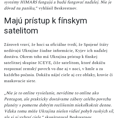
systémy HIMARS fungujú a budú fungovať naďalej. Nie je
dôvod na paniku,
“ vyhlásil Beskrestnov.
Majú prístup k fínskym
satelitom
Zároveň vraví, že hoci sa oficiálne tvrdí, že Spojené štáty
nedávajú Ukrajine žiadne informácie, Kyjev ich naďalej
dostáva. Okrem toho má Ukrajina prístup k fínskej
satelitnej skupine ICEYE, čiže satelitom, ktoré dokážu
rozpoznať zemský povrch vo dne aj v noci, v hmle a za
každého počasia. Dokážu nájsť ciele aj cez oblaky, krovie či
maskovacie siete.
„
Nie je to online vysielanie, nevidíme to online ako
Pentagon, ale prakticky dostávame zábery celého povrchu
planéty s pomerne dobrým rozlíšením niekoľkokrát denne.
Vďaka tomu môže Ukrajina nielen vidieť pohyb ruských síl,
ale si aj vybrať ciele,
“ skonštatoval Beskrestnov.