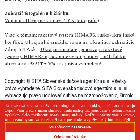
Zobraziť fotogalériu k článku:
Vojna na Ukrajine v marci 2025 (fotografie)
Viac k témam:
raketový systém HIMARS
,
rusko-ukrajinský
konflikt
,
Ukrajinská armáda
,
vojna na Ukrajine
,
Zahraničie
Zdroj: SITA.sk -
Ukrajinci naďalej používajú raketové
systémy HIMARS aj bez americkej pomoci, našli ľahkú
alternatívu
© SITA Všetky práva vyhradené.
Copyright © SITA Slovenská tlačová agentúra a.s. Všetky
práva vyhradené. SITA Slovenská tlačová agentúra a. s. si
vyhradzuje právo udeľovať súhlas na rozmnožovanie, šírenie
a na verejný prenos tohto článku a jeho častí.