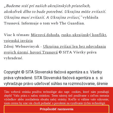
„
Budeme stáť pri našich ukrajinských priateľoch,
akokoľvek dlho to bude potrebné. Ukrajina môže zvíťaziť.
Ukrajina musí zvíťaziť. A Ukrajina zvíťazí,"
vyhlásila
Trussová. Informuje o tom web The Guardian.
Viac k témam:
Mierová dohoda
,
rusko-ukrajinský konflikt
,
vojenská invázia
Zdroj: Webnoviny.sk -
Ukrajina zvíťazí len bez odovzdania
svojich území, hovorí Trussová
© SITA Všetky práva
vyhradené.
Copyright © SITA Slovenská tlačová agentúra a.s. Všetky
práva vyhradené. SITA Slovenská tlačová agentúra a. s. si
vyhradzuje právo udeľovať súhlas na rozmnožovanie, šírenie
a na verejný prenos tohto článku a jeho častí.