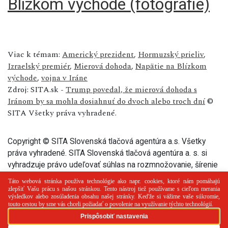
Blízkom východe (fotografie)
Viac k témam:
Americký prezident
,
Hormuzský prieliv
,
Izraelský premiér
,
Mierová dohoda
,
Napätie na Blízkom
východe
,
vojna v Iráne
Zdroj: SITA.sk -
Trump povedal, že mierová dohoda s
Iránom by sa mohla dosiahnuť do dvoch alebo troch dní
©
SITA Všetky práva vyhradené.
Copyright © SITA Slovenská tlačová agentúra a.s. Všetky
práva vyhradené. SITA Slovenská tlačová agentúra a. s. si
vyhradzuje právo udeľovať súhlas na rozmnožovanie, šírenie
a na verejný prenos tohto článku a jeho častí.