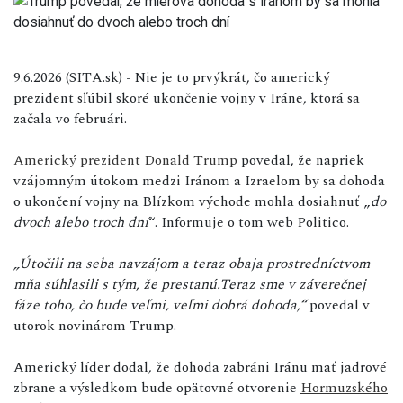
9.6.2026 (SITA.sk) - Nie je to prvýkrát, čo americký
prezident sľúbil skoré ukončenie vojny v Iráne, ktorá sa
začala vo februári.
Americký prezident
Donald Trump
povedal, že napriek
vzájomným útokom medzi Iránom a Izraelom by sa dohoda
o ukončení vojny na Blízkom východe mohla dosiahnuť „
do
dvoch alebo troch dní
“. Informuje o tom web Politico.
„Útočili na seba navzájom a teraz obaja prostredníctvom
mňa súhlasili s tým, že prestanú.Teraz sme v záverečnej
fáze toho, čo bude veľmi, veľmi dobrá dohoda,“
povedal v
utorok novinárom Trump.
Americký líder dodal, že dohoda zabráni Iránu mať jadrové
zbrane a výsledkom bude opätovné otvorenie
Hormuzského