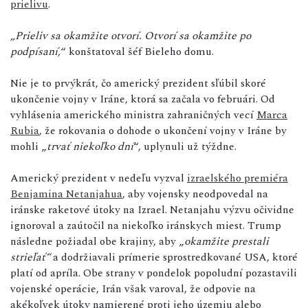
prielivu
.
„Prieliv sa okamžite otvorí. Otvorí sa okamžite po
podpísaní,
“ konštatoval šéf Bieleho domu.
Nie je to prvýkrát, čo americký prezident sľúbil skoré
ukončenie vojny v Iráne, ktorá sa začala vo februári. Od
vyhlásenia amerického ministra zahraničných vecí
Marca
Rubia
, že rokovania o dohode o ukončení vojny v Iráne by
mohli „
trvať niekoľko dní
“, uplynuli už týždne.
Americký prezident v nedeľu vyzval
izraelského premiéra
Benjamina Netanjahua
, aby vojensky neodpovedal na
iránske raketové útoky na Izrael. Netanjahu výzvu očividne
ignoroval a zaútočil na niekoľko iránskych miest. Trump
následne požiadal obe krajiny, aby „
okamžite prestali
strieľať“
a dodržiavali prímerie sprostredkované USA, ktoré
platí od apríla. Obe strany v pondelok popoludní pozastavili
vojenské operácie, Irán však varoval, že odpovie na
akékoľvek útoky namierené proti jeho územiu alebo