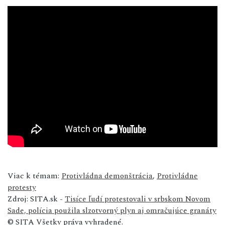
Viac k témam:
Protivládna demonštrácia
,
Protivládne
protesty
Zdroj: SITA.sk -
Tisíce ľudí protestovali v srbskom Novom
Sade, polícia použila slzotvorný plyn aj omračujúce granáty
© SITA Všetky práva vyhradené.