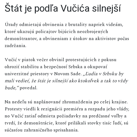
Štát je podľa Vučića silnejší
Úrady odmietajú obvinenia z brutality napriek videám,
ktoré ukazujú policajtov bijúcich neozbrojených
demonštrantov, a obvineniam z útokov na aktivistov počas
zadržania.
Vučić v piatok večer obvinil protestujúcich z pokusu
ohroziť stabilitu a bezpečnosť Srbska a okupovať
univerzitné priestory v Novom Sade.
„Ľudia v Srbsku by
mali vedieť, že štát je silnejší ako ktokoľvek a tak to vždy
bude,“
povedal.
Na nedeľu sú naplánované zhromaždenia po celej krajine.
Protesty viedli k rezignácii premiéra a rozpadu jeho vlády,
no Vučić zatiaľ odmieta požiadavky na predčasné voľby a
tvrdí, že demonštrácie, ktoré prilákali stovky tisíc ľudí, sú
súčasťou zahraničného sprisahania.