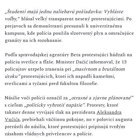
„Študenti majú jednu naliehavú požiadavku: Vyhláste
voľby,
“ hlásal veľký transparent nesený protestujúcimi. Po
prejavoch sa demonštranti presunuli k univerzitnému
kampusu, kde polícia použila slzotvorný plyn a omračujúce
granáty na ich rozohnanie.
Podľa spravodajskej agentúry Beta protestujúci hádzali na
políciu svetlice a fľaše. Minister Dačić informoval, že 13
policajtov utrpelo zranenia pri
„masívnom a brutálnom
útoku“
protestujúcich, ktorí ich napadli kameňmi,
svetlicami a tyčami pred fakultou filozofie.
Násilie voči polícii označil za
„otrasné a zjavne plánované“
s cieľom
„politicky vyhrotiť napätie“
. Protesty, ktoré
takmer denne vyvíjajú tlak na prezidenta
Aleksandra
Vučića
, prebiehali väčšinou pokojne, no v polovici augusta
prerástli do násilia, ktoré protestujúci pripisujú tvrdým
zásahom vládnych prívržencov a polície.