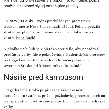
6.9.2025 (SITA.sk) - Počas protivládnych protestov v
srbskom meste Nový Sad zadržali 42 ľudí. Polícia použila
slzotvorný plyn na rozohnanie davu, uviedol minister
vnútra
Ivica Dačić
.
Niekoľko tisíc ľudí sa v piatok večer zišlo, aby požadovali
predčasné voľby. Ide o pokračovanie študentských protestov
po tragickom zrútení strechy železničnej stanice v
severnom Srbsku pri ktorom zahynulo 16 ľudí.
Násilie pred kampusom
Tragédia bola široko pripisovaná zakorenenému
korupčnému systému, pričom požiadavky protestujúcich na
transparentné vyšetrovanie prerástli do výziev na predčasné
voľby.