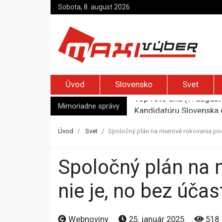
Sobota, 8. august 2026
Úvod
Slovensko
Svet
Mimoriadne správy
Kandidatúru Slovenska 
Je Európa naozaj v ohr
Pápež Lev XIV. sa vo Fr
Úvod
Svet
Spoločný plán na mierové rokovania podľ
Kyjev žiada EÚ o 220 mi
Top foto dňa (7. august 
Spoločný plán na mierové rokovania podľa Zelenského zatiaľ
nie je, no bez účas
Webnoviny
25. január 2025
518