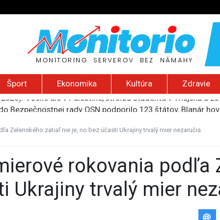
Šport
Ekonomika
Kultúra
Zdravie
do Bezpečnostnej rady OSN podporilo 123 štátov, Blanár hovo
ození? Pravda o kriminalite, islame a mýte o konzervatívn
ancúzsku stretne s obeťami sexuálneho zneužívania kňazmi
a Zelenského zatiaľ nie je, no bez účasti Ukrajiny trvalý mier nezaručia
liónov eur na pomoc farmárom, ktorých postihla blokáda prí
2026): Včelie úle v Palestíne, streľba študenta v Thajsku a L
ti Ukrajiny trvalý mier ne