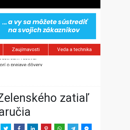
Zaujímavosti
Veda a technika
rí o prejave dôvery
om Rusku – ROZHOVOR
stavov
ovestream festival
zaručia