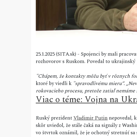
25.1.2025 (SITA.sk) - Spojenci by mali prac
rozhovorov s Ruskom. Povedal to ukrajinský
"Chápem, že kontakty môžu byť v rôznych fo
ktoré by viedli k
"spravodlivému mieru“. „Nev
rokovacieho procesu, pretože zatiaľ nemáme 
Viac o téme: Vojna na Ukr
Ruský prezident
Vladimir Putin
nepovedal, k
skôr uviedol, že stále čaká na signály z Was
vo štvrtok oznámil, že je ochotný stretnúť s