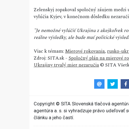
Zelenskyj zopakoval spoločný záujem medzi u
vylúčia Kyjev, v konečnom dôsledku nezaručia
"Je nemožné vylúčiť Ukrajinu z akejkoľvek ro
reálne výsledky, ale bude mať politické výsled
Viac k témam:
Mierové rokovania
,
rusko-ukr
Zdroj: SITA.sk -
Spoločný plán na mierové rok
Ukrajiny trvalý mier nezaručia
© SITA Všetk
Copyright © SITA Slovenská tlačová agentúra
agentúra a. s. si vyhradzuje právo udeľovať 
článku a jeho častí.