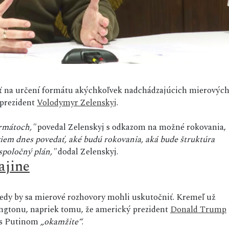
ovať na určení formátu akýchkoľvek nadchádzajúcich mierovýc
 prezident
Volodymyr Zelenskyj
.
rmátoch,"
povedal Zelenskyj s odkazom na možné rokovania,
iem dnes povedať, aké budú rokovania, aká bude štruktúra
spoločný plán,"
dodal Zelenskyj.
ajine
edy by sa mierové rozhovory mohli uskutočniť. Kremeľ už
hingtonu, napriek tomu, že americký prezident
Donald Trump
a s Putinom
„okamžite“
.