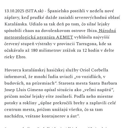
13.10.2025 (SITA.sk) - Španielsko postihli v nedeľu nové
záplavy, keď prudké dažde zasiahli severovýchodnú oblasť
Katalánska. Udialo sa tak deň po tom, čo silné lejaky
spôsobili chaos na dovolenkovom ostrove Ibiza.
Národná
meteorologická agentúra AEMET
vyhlásila najvyšší
červený stupeň výstrahy v provincii Tarragona, kde sa
očakávalo až 180 milimetrov zrážok za 12 hodín v delte
rieky Ebro.
Hovorca katalánskej hasičskej služby Oriol Corbella
informoval, že mnohí ľudia uviazli „vo vozidlách, v
budovách, na prízemiach“. Starosta mesta Santa Barbara
Josep Lluis Gimeno opísal situáciu ako „veľmi napätú“,
pričom nočné lejaky ešte zosilneli. Podľa neho miestne
potoky a rokliny „úplne prekročili brehy a zaplavili celé
centrum mesta, pričom unášajú všetko, čo sa tam
nachádza, vrátane kontajnerov a áut“.