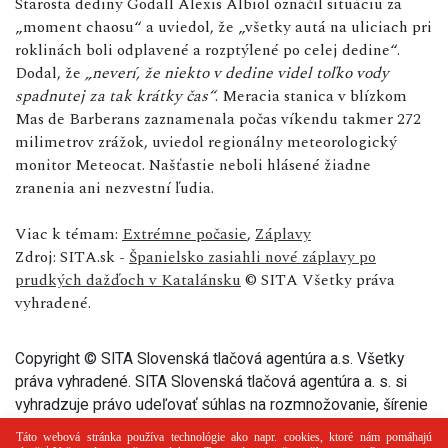
Starosta dediny Godall Alexis Albiol označil situáciu za
„moment chaosu“ a uviedol, že „všetky autá na uliciach pri
roklinách boli odplavené a rozptýlené po celej dedine“.
Dodal, že
„neverí, že niekto v dedine videl toľko vody
spadnutej za tak krátky čas“
. Meracia stanica v blízkom
Mas de Barberans zaznamenala počas víkendu takmer 272
milimetrov zrážok, uviedol regionálny meteorologický
monitor Meteocat. Našťastie neboli hlásené žiadne
zranenia ani nezvestní ľudia.
Viac k témam:
Extrémne počasie
,
Záplavy
Zdroj: SITA.sk -
Španielsko zasiahli nové záplavy po
prudkých dažďoch v Katalánsku
© SITA Všetky práva
vyhradené.
Copyright © SITA Slovenská tlačová agentúra a.s. Všetky
práva vyhradené. SITA Slovenská tlačová agentúra a. s. si
vyhradzuje právo udeľovať súhlas na rozmnožovanie, šírenie
a na verejný prenos tohto článku a jeho častí.