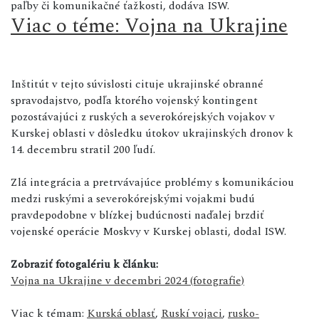
paľby či komunikačné ťažkosti, dodáva ISW.
Viac o téme: Vojna na Ukrajine
Inštitút v tejto súvislosti cituje ukrajinské obranné
spravodajstvo, podľa ktorého vojenský kontingent
pozostávajúci z ruských a severokórejských vojakov v
Kurskej oblasti v dôsledku útokov ukrajinských dronov k
14. decembru stratil 200 ľudí.
Zlá integrácia a pretrvávajúce problémy s komunikáciou
medzi ruskými a severokórejskými vojakmi budú
pravdepodobne v blízkej budúcnosti naďalej brzdiť
vojenské operácie Moskvy v Kurskej oblasti, dodal ISW.
Zobraziť fotogalériu k článku:
Vojna na Ukrajine v decembri 2024 (fotografie)
Viac k témam:
Kurská oblasť
,
Ruskí vojaci
,
rusko-