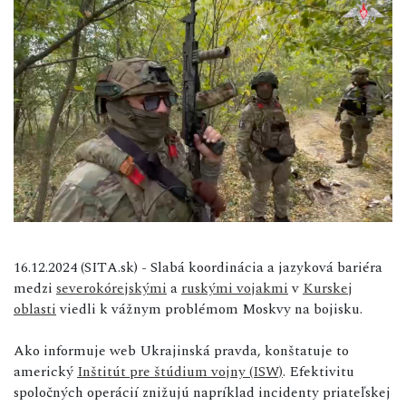
16.12.2024 (SITA.sk) - Slabá koordinácia a jazyková bariéra
medzi
severokórejskými
a
ruskými vojakmi
v
Kurskej
oblasti
viedli k vážnym problémom Moskvy na bojisku.
Ako informuje web Ukrajinská pravda, konštatuje to
americký
Inštitút pre štúdium vojny (ISW)
. Efektivitu
spoločných operácií znižujú napríklad incidenty priateľskej