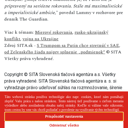
pripravený na seriózne rokovania. Stále má maximalistické
a imperialistické ambície
," povedal Lammy v rozhovore pre
denník The Guardian.
Viac k témam:
Mierové rokovania
,
rusko-ukrajinský
konflikt
,
vojna na Ukrajine
Zdroj: SITA.sk -
S Trumpom sa Putin chce stretnúť v SAE,
od Zelenského žiada najprv splnenie „podmienok“
© SITA
Všetky práva vyhradené.
Copyright © SITA Slovenská tlačová agentúra a.s. Všetky
práva vyhradené. SITA Slovenská tlačová agentúra a. s. si
vyhradzuje právo udeľovať súhlas na rozmnožovanie, šírenie
a na verejný prenos tohto článku a jeho častí.