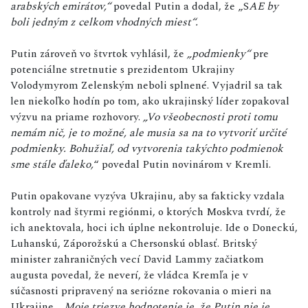
arabských emirátov,“
povedal Putin a dodal, že „S
AE by
boli jedným z celkom vhodných miest“.
Putin zároveň vo štvrtok vyhlásil, že
„podmienky“
pre
potenciálne stretnutie s prezidentom Ukrajiny
Volodymyrom Zelenským neboli splnené. Vyjadril sa tak
len niekoľko hodín po tom, ako ukrajinský líder zopakoval
výzvu na priame rozhovory.
„Vo všeobecnosti proti tomu
nemám nič, je to možné, ale musia sa na to vytvoriť určité
podmienky. Bohužiaľ, od vytvorenia takýchto podmienok
sme stále ďaleko,
“ povedal Putin novinárom v Kremli.
Putin opakovane vyzýva Ukrajinu, aby sa fakticky vzdala
kontroly nad štyrmi regiónmi, o ktorých Moskva tvrdí, že
ich anektovala, hoci ich úplne nekontroluje. Ide o Doneckú,
Luhanskú, Záporožskú a Chersonskú oblasť. Britský
minister zahraničných vecí David Lammy začiatkom
augusta povedal, že neverí, že vládca Kremľa je v
súčasnosti pripravený na seriózne rokovania o mieri na
Ukrajine. „
Moje triezve hodnotenie je, že Putin nie je