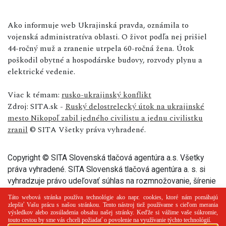
Ako informuje web Ukrajinská pravda, oznámila to
vojenská administratíva oblasti. O život podľa nej prišiel
44-ročný muž a zranenie utrpela 60-ročná žena. Útok
poškodil obytné a hospodárske budovy, rozvody plynu a
elektrické vedenie.
Viac k témam:
rusko-ukrajinský konflikt
Zdroj: SITA.sk -
Ruský delostrelecký útok na ukrajinské
mesto Nikopoľ zabil jedného civilistu a jednu civilistku
zranil
© SITA Všetky práva vyhradené.
Copyright © SITA Slovenská tlačová agentúra a.s. Všetky
práva vyhradené. SITA Slovenská tlačová agentúra a. s. si
vyhradzuje právo udeľovať súhlas na rozmnožovanie, šírenie
a na verejný prenos tohto článku a jeho častí.