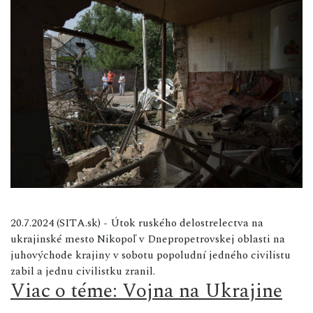
20.7.2024 (SITA.sk) - Útok ruského delostrelectva na
ukrajinské mesto Nikopoľ v Dnepropetrovskej oblasti na
juhovýchode krajiny v sobotu popoludní jedného civilistu
zabil a jednu civilistku zranil.
Viac o téme: Vojna na Ukrajine