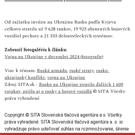
Od začiatku invázie na Ukrajinu Rusko podľa Kyjeva
celkovo stratilo už 9 628 tankov, 19 923 obrnených bojových
vozidiel pechoty a 21 333 delostreleckých systémov.
Zobraziť fotogalériu k článku:
Vojna na Ukrajine v decembri 2024 (fotografie)
Viac k témam:
Ruská armáda
,
ruské straty
,
rusko-
ukrajinský konflikt
,
vojna na Ukrajine
Zdroj: SITA.sk -
Rusko na Ukrajine stratilo ďalších 1 600
vojakov, prišlo aj o tanky a bojové vozidlá
© SITA Všetky
práva vyhradené.
Copyright © SITA Slovenská tlačová agentúra a.s. Všetky
práva vyhradené. SITA Slovenská tlačová agentúra a. s. si
vyhradzuje právo udeľovať súhlas na rozmnožovanie, šírenie