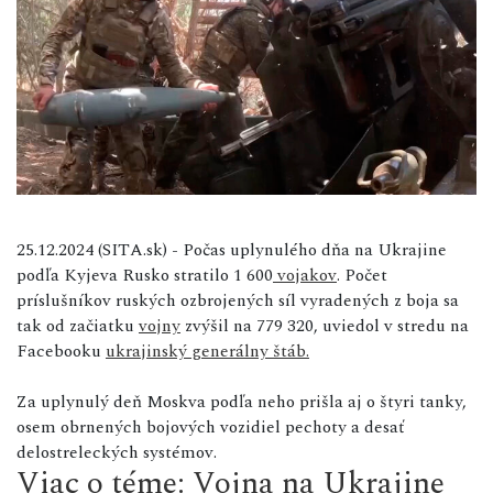
25.12.2024 (SITA.sk) - Počas uplynulého dňa na Ukrajine
podľa Kyjeva Rusko stratilo 1 600
vojakov
. Počet
príslušníkov ruských ozbrojených síl vyradených z boja sa
tak od začiatku
vojny
zvýšil na 779 320, uviedol v stredu na
Facebooku
ukrajinský generálny štáb.
Za uplynulý deň Moskva podľa neho prišla aj o štyri tanky,
osem obrnených bojových vozidiel pechoty a desať
delostreleckých systémov.
Viac o téme: Vojna na Ukrajine