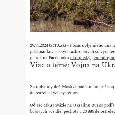
29.11.2024 (SITA.sk) - Počas uplynulého dňa 
príslušníkov ruských ozbrojených síl vyraden
piatok na Facebooku
ukrajinský generálny št
Viac o téme: Vojna na Ukr
Za uplynulý deň Moskva podľa neho prišla aj
delostreleckých systémov.
Od začiatku invázie na Ukrajinu Rusko podľa 
bojových vozidiel pechoty a 20 886 delostrel