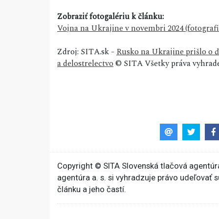
Zobraziť fotogalériu k článku:
Vojna na Ukrajine v novembri 2024 (fotografi
Zdroj: SITA.sk -
Rusko na Ukrajine prišlo o ďal
a delostrelectvo
© SITA Všetky práva vyhrad
Copyright © SITA Slovenská tlačová agentúra
agentúra a. s. si vyhradzuje právo udeľovať 
článku a jeho častí.