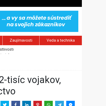
Zaujímavosti
Veda a technika
aterinburgu
h sieťach
stlivosti
ctvo