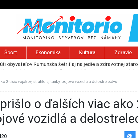
Šport
Ekonomika
Kultúra
Zdravie
li logistické centrum spoločnosti Wildberries pri ruskom Jek
ť vyše pol miliardy dolárov za ohrozovanie detí na sociálnyc
ku si vyžiadala šesť obetí, útočníkom bol 14-ročný žiak
ko 2-tisíc vojakov, stratilo aj tanky, bojové vozidlá a delostrelectvo
ie zamerané proti takzvanej pôrodnej turistike
núti obyvateľov Rumunska šetriť aj na jedle a zdravotnej staro
bojové vozidlá a delostrele
420