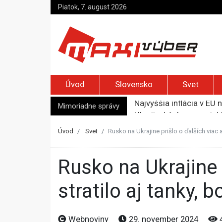
Piatok, 7. august 2026
Úvod
Slovensko
Svet
Mimoriadne správy
Ukrajinské drony zasiah
Meta musí v USA zaplati
Streľba na škole v Thajs
Úvod
Svet
Rusko na Ukrajine prišlo o ďalších viac a
Trump podpísal nariaden
Najvyššia inflácia v EÚ 
Rusko na Ukrajine prišlo o ďalších viac ako 2-tisíc vojakov,
stratilo aj tanky, 
Webnoviny
29. november 2024