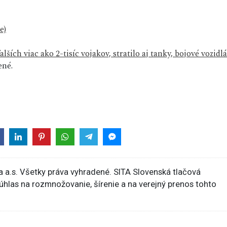
e)
ších viac ako 2-tisíc vojakov, stratilo aj tanky, bojové vozidlá
ené.
 a.s. Všetky práva vyhradené. SITA Slovenská tlačová
súhlas na rozmnožovanie, šírenie a na verejný prenos tohto