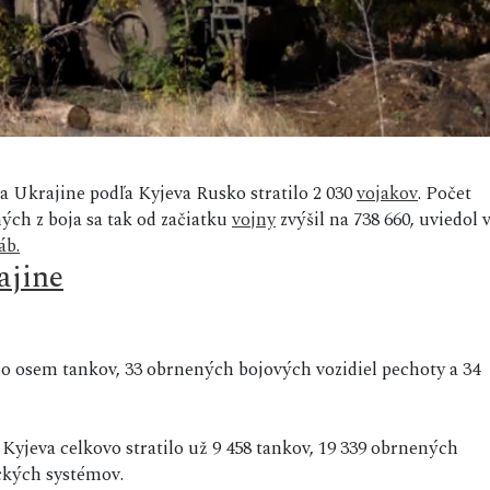
na Ukrajine podľa Kyjeva Rusko stratilo 2 030
vojakov
. Počet
ých z boja sa tak od začiatku
vojny
zvýšil na 738 660, uviedol 
áb.
ajine
 o osem tankov, 33 obrnených bojových vozidiel pechoty a 34
Kyjeva celkovo stratilo už 9 458 tankov, 19 339 obrnených
eckých systémov.