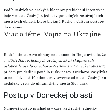
Podľa ruských vojenských blogerov prebiehajú intenzívne
boje v meste Časiv Jar, jednej z posledných zostávajúcich
mestských oblastí, ktoré blokujú Rusko v ďalšom postupe
do regiónu.
Viac o téme: Vojna na Ukrajine
Ruské ministerstvo obrany
na dennom brífingu uviedlo, že
„v dôsledku rozhodných útočných akcií skupina Juh
oslobodila osadu Orechovo-Vasilevka v Doneckej oblasti“
,
pričom pre dedinu použilo ruský názov. Orichovo-Vasylivka
sa nachádza asi 10 kilometrov severne od mesta Časiv Jar a
neďaleko cesty do ukrajinského mesta Sloviansk.
Postup v Doneckej oblasti
Najnovší postup prichádza v čase, keď ruské jednotky