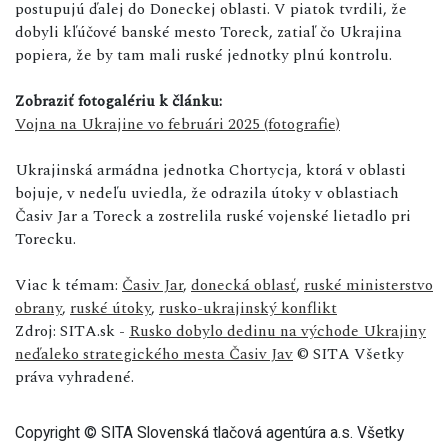
postupujú ďalej do Doneckej oblasti. V piatok tvrdili, že
dobyli kľúčové banské mesto Toreck, zatiaľ čo Ukrajina
popiera, že by tam mali ruské jednotky plnú kontrolu.
Zobraziť fotogalériu k článku:
Vojna na Ukrajine vo februári 2025 (fotografie)
Ukrajinská armádna jednotka Chortycja, ktorá v oblasti
bojuje, v nedeľu uviedla, že odrazila útoky v oblastiach
Časiv Jar a Toreck a zostrelila ruské vojenské lietadlo pri
Torecku.
Viac k témam:
Časiv Jar
,
donecká oblasť
,
ruské ministerstvo
obrany
,
ruské útoky
,
rusko-ukrajinský konflikt
Zdroj: SITA.sk -
Rusko dobylo dedinu na východe Ukrajiny
neďaleko strategického mesta Časiv Jav
© SITA Všetky
práva vyhradené.
Copyright © SITA Slovenská tlačová agentúra a.s. Všetky