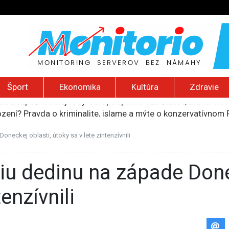
Šport
Ekonomika
Kultúra
Zdravie
do Bezpečnostnej rady OSN podporilo 123 štátov, Blanár hovo
ození? Pravda o kriminalite, islame a mýte o konzervatívn
ancúzsku stretne s obeťami sexuálneho zneužívania kňazmi
liónov eur na pomoc farmárom, ktorých postihla blokáda prí
neckej oblasti, útoky sa v lete zintenzívnili
ú radu štátu po incidente s dronom pri ukrajinskom lietadle
enzívnili