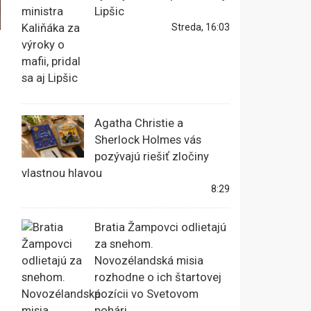
Lipšic
Streda, 16:03
Agatha Christie a
Sherlock Holmes vás
pozývajú riešiť zločiny
vlastnou hlavou
8:29
Bratia Žampovci odlietajú
za snehom.
Novozélandská misia
rozhodne o ich štartovej
pozícii vo Svetovom
pohári