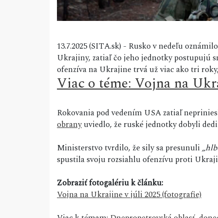
13.7.2025 (SITA.sk) - Rusko v nedeľu oznámilo
Ukrajiny, zatiaľ čo jeho jednotky postupujú
ofenzíva na Ukrajine trvá už viac ako tri roky,
Viac o téme: Vojna na Ukr
Rokovania pod vedením USA zatiaľ nepriniesl
obrany
uviedlo, že ruské jednotky dobyli ded
Ministerstvo tvrdilo, že sily sa presunuli
„hlb
spustila svoju rozsiahlu ofenzívu proti Ukraji
Zobraziť fotogalériu k článku:
Vojna na Ukrajine v júli 2025 (fotografie)
Viac k témam:
Dnepropetrovská oblasť
,
donec