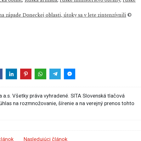
a západe Doneckej oblasti, útoky sa v lete zintenzívnili
©
 a.s. Všetky práva vyhradené. SITA Slovenská tlačová
súhlas na rozmnožovanie, šírenie a na verejný prenos tohto
článok
Nasledujúci článok