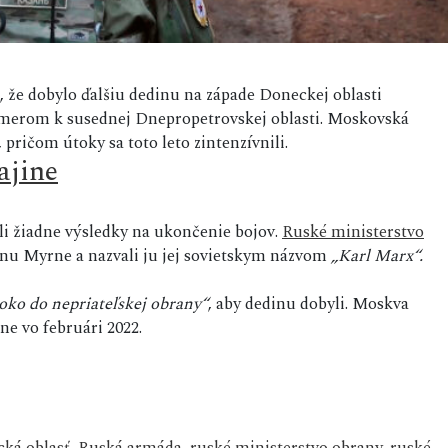
, že dobylo ďalšiu dedinu na západe Doneckej oblasti
 smerom k susednej Dnepropetrovskej oblasti. Moskovská
 pričom útoky sa toto leto zintenzívnili.
ajine
i žiadne výsledky na ukončenie bojov.
Ruské ministerstvo
inu Myrne a nazvali ju jej sovietskym názvom
„Karl Marx“.
oko do nepriateľskej obrany“
, aby dedinu dobyli. Moskva
ne vo februári 2022.
ká oblasť
,
Ruská armáda
,
ruské ministerstvo obrany
,
ruské