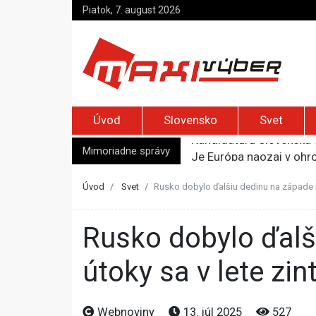
Piatok, 7. august 2026
Úvod
Slovensko
Svet
Kandidatúru Slovenska 
Je Európa naozaj v ohr
Mimoriadne správy
Pápež Lev XIV. sa vo Fr
Kyjev žiada EÚ o 220 mi
Úvod
Svet
Rusko dobylo ďalšiu dedinu na západe Do
Merz zvolal bezpečnostn
Rusko dobylo ďalšiu dedinu na západe Doneckej oblasti,
útoky sa v lete zint
Webnoviny
13. júl 2025
527