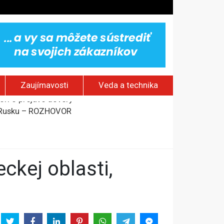
Zaujímavosti
Veda a technika
rí o prejave dôvery
om Rusku – ROZHOVOR
stavov